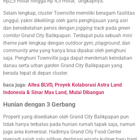
Rp2,5 miliar hingga Rp 4,5 miliar,” ungkapnya.
Selain lengkap,
cluster
Townville memiliki beragam fasilitas
unggul, yakni dikelilingi oleh garis penghijauan yang asri
dan bersebelahan persis dengan
jogging track
pada
green
corridor
Grand City Balikpapan. Terdapat pula sebuah
mini
theme park
lengkap dengan
outdoor gym, playground
, dan
community area
yang hanya bisa dipakai oleh penghuni
saja. Penghuni Townville juga dapat menikmati keindahan
danau serta
urban garden
Grand City Balikpapan yang
berada tepat di depan cluster.
baca juga:
Altea BLVD, Proyek Kolaborasi Astra Land
Indonesia & Sinar Mas Land, Mulai Dibangun
Hunian dengan 3 Gerbang
Properti yang disediakan oleh Grand City Balikpapan pun
tidak hanya terbatas pada hunian rumah tapak saja, namun
juga area komersial. Hadirnya Grand City Food Center
menjadi salah satu pilihan destinasi wisata kuliner baru bagi