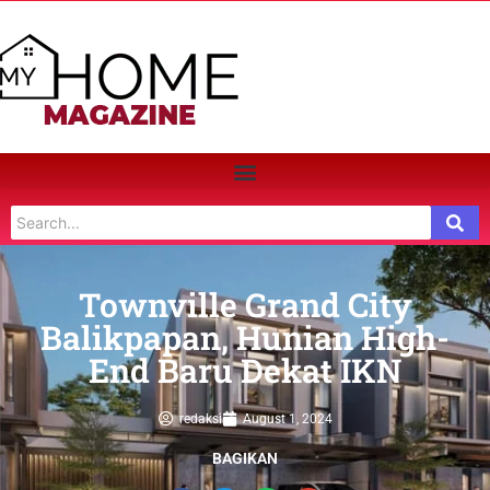
Townville Grand City
Balikpapan, Hunian High-
End Baru Dekat IKN
redaksi
August 1, 2024
BAGIKAN