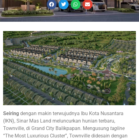
Seiring
dengan makin terwujudnya Ibu Kota Nusantara
(IKN), Sinar Mas Land meluncurkan hunian terbaru,
Townville, di Grand City Balikpapan. Mengusung
tagline
“The Most Luxurious Cluster”, Townville didesain dengan