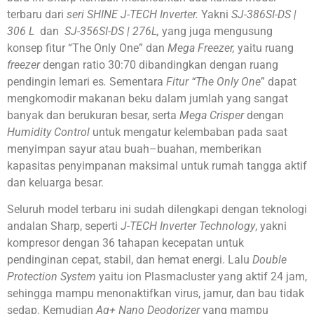
terbaru dari
seri SHINE J-TECH Inverter.
Yakni
SJ-386SI-DS |
306 L
dan
SJ-356SI-DS | 276L
,
yang juga mengusung
konsep fitur “The Only One” dan
Mega Freezer,
yaitu ruang
freezer
dengan ratio 30:70 dibandingkan dengan ruang
pendingin lemari es
.
Sementara
Fitur “The Only One
” dapat
mengkomodir makanan beku dalam jumlah yang sangat
banyak dan berukuran besar, serta
Mega Crisper
dengan
Humidity Control
untuk mengatur kelembaban pada saat
menyimpan sayur atau buah–buahan, memberikan
kapasitas penyimpanan maksimal untuk rumah tangga aktif
dan keluarga besar.
Seluruh model terbaru ini sudah dilengkapi dengan teknologi
andalan Sharp, seperti
J-T
ECH
Inverter Technology
, yakni
kompresor dengan 36 tahapan kecepatan untuk
pendinginan cepat, stabil, dan hemat energi. Lalu
Double
Protection System
yaitu ion Plasmacluster yang aktif 24 jam,
sehingga mampu menonaktifkan virus, jamur, dan bau tidak
sedap. Kemudian
Ag+ Nano Deodorizer
yang mampu