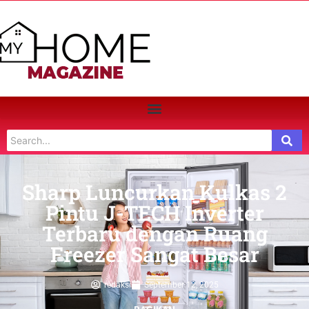
Sharp Luncurkan Kulkas 2
Pintu J-TECH Inverter
Terbaru dengan Ruang
Freezer Sangat Besar
redaksi
September 12, 2025