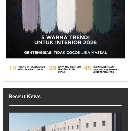
Recent News
Po
In
Ko
Te