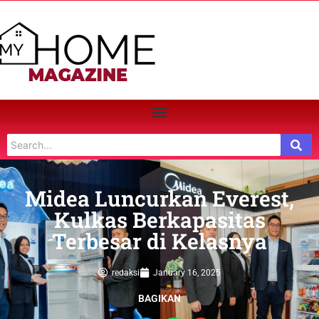
Midea Luncurkan Everest,
Kulkas Berkapasitas
Terbesar di Kelasnya
redaksi
January 16, 2025
BAGIKAN