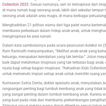
Collection 2023
. Sesuai namanya, seri ini terinspirasi dari im
di mana rumah bagi seorang anak, lebih dari sekedar tempat t
seorang anak adalah area magis, di mana berbagai petualang
Menghadirkan 21 pilihan warna dari tiga palet warna bertema
membawa perbedaan dalam hidup anak-anak, untuk menghadi
menginspirasi ke area rumah.
Dalam kata sambutannya pada acara peuncuran koleksi ini (3
Ram Ramnath menyampaikan, “Melihat anak-anak yang baha
keluarga, merupakan keindahan yang tak ternilai.” Jotun me
baik dapat melahirkan imajinasi yang tak terbatas bagi ana
nyata bagi setiap bagian imajinasi. “Kehadiran Kids Collec
untuk memenuhi impian setiap anak untuk memiliki ruang ya
Kurniawan Satria Denta, dokter spesialis anak, menyatakan,
rangsangan penting bagi tumbuh kembang anak yang tidak b
yang sangat penting dalam tumbuh kembang anak. Karena wa
yang kuat pada otak dan membantu perkembangan penglihata
Stimulus visual melalui warna dapat diberikan sesuai taha