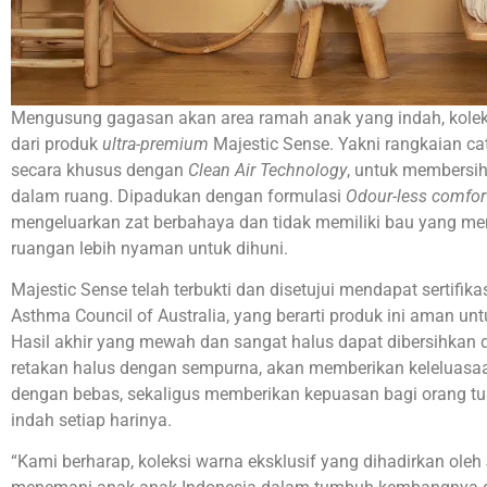
Mengusung gagasan akan area ramah anak yang indah, koleks
dari produk
ultra-premium
Majestic Sense. Yakni rangkaian ca
secara khusus dengan
Clean Air Technology
, untuk membersi
dalam ruang. Dipadukan dengan formulasi
Odour-less comfor
mengeluarkan zat berbahaya dan tidak memiliki bau yang me
ruangan lebih nyaman untuk dihuni.
Majestic Sense telah terbukti dan disetujui mendapat sertifika
Asthma Council of Australia, yang berarti produk ini aman un
Hasil akhir yang mewah dan sangat halus dapat dibersihk
retakan halus dengan sempurna, akan memberikan keleluasaa
dengan bebas, sekaligus memberikan kepuasan bagi orang tu
indah setiap harinya.
“Kami berharap, koleksi warna eksklusif yang dihadirkan oleh