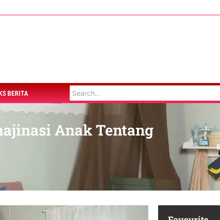
KS BERITA
Imajinasi Anak Tentang
Favourite