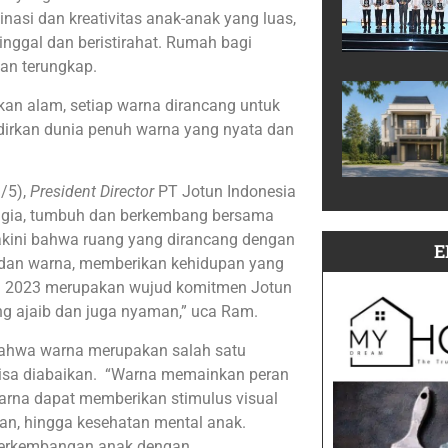
ajinasi dan kreativitas anak-anak yang luas,
inggal dan beristirahat. Rumah bagi
an terungkap.
kan alam, setiap warna dirancang untuk
rkan dunia penuh warna yang nyata dan
/5),
President Director
PT Jotun Indonesia
gia, tumbuh dan berkembang bersama
yakini bahwa ruang yang dirancang dengan
E
k, dan warna, memberikan kehidupan yang
tion 2023 merupakan wujud komitmen Jotun
ng ajaib dan juga nyaman,” uca Ram.
 bahwa warna merupakan salah satu
isa diabaikan. “Warna memainkan peran
rna dapat memberikan stimulus visual
n, hingga kesehatan mental anak.
p perkembangan anak dengan