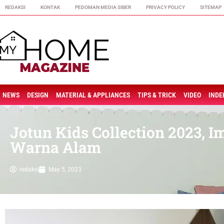
REDAKSI
KONTAK
PEDOMAN MEDIA SIBER
PRIVACY POLICY
SITEMAP
NEWS
DESIGN
MATERIAL & APPLIANCES
TIPS & TRICK
VIDEO
INDE
Jotun Kids Collection 2023, 
Warna Alam
redaksi
May 5, 2023