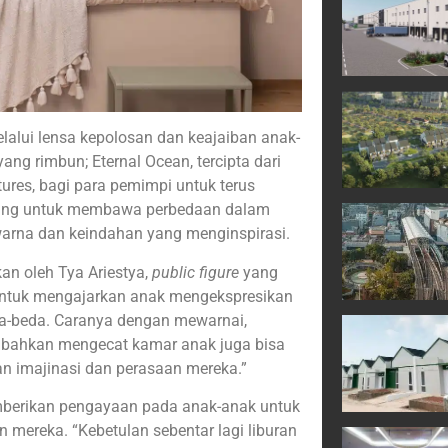
elalui lensa kepolosan dan keajaiban anak-
ang rimbun; Eternal Ocean, tercipta dari
res, bagi para pemimpi untuk terus
ncang untuk membawa perbedaan dalam
arna dan keindahan yang menginspirasi.
an oleh Tya Ariestya,
public figure
yang
untuk mengajarkan anak mengekspresikan
eda-beda. Caranya dengan mewarnai,
 bahkan mengecat kamar anak juga bisa
n imajinasi dan perasaan mereka.”
emberikan pengayaan pada anak-anak untuk
an mereka. “Kebetulan sebentar lagi liburan