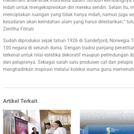
menemani anak-anak Indonesia dalam tumbuh kembangnya 
indah untuk mengekspresikan diri mereka sendiri. Selain itu, m
menciptakan ruangan yang tidak hanya indah, namun juga se
kesadaran akan keindahan alam yang harus dilestarikan.” tu
Zenitha Fitriati
Sudah diproduksi sejak tahun 1926 di Sandefjord, Norwegia Te
100 negara di seluruh dunia. Dengan tradisi panjang penelitia
terkenal untuk nilai estetika dekoratif maupun perlindungan 
dan pelapisnya. Sebagai salah satu produsen cat dan pelapis
menghadirkan inspirasi melalui koleksi warna guna memenuhi
Artikel Terkait