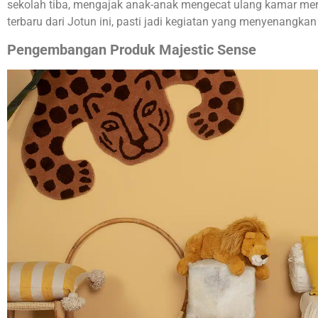
sekolah tiba, mengajak anak-anak mengecat ulang kamar m
terbaru dari Jotun ini, pasti jadi kegiatan yang menyenangkan
Pengembangan Produk Majestic Sense