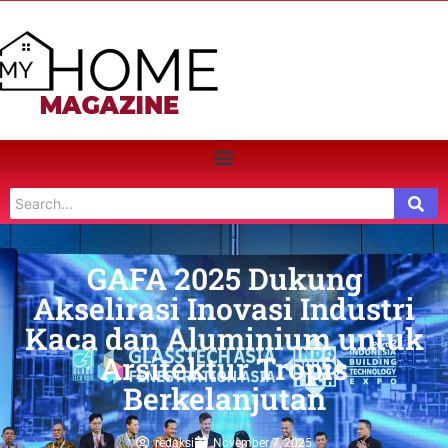
GAFA 2025 Dukung
Akselirasi Inovasi Industri
Kaca dan Aluminium untuk
Arsitektur Tropis
Berkelanjutan
redaksi
November 7, 2025