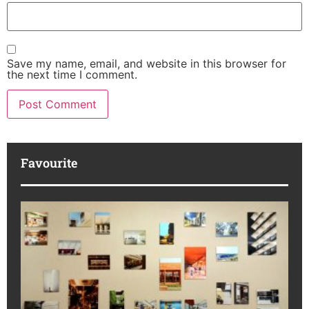
Save my name, email, and website in this browser for
the next time I comment.
Favourite
M
R
da
ba
Ka
No
di
to
16