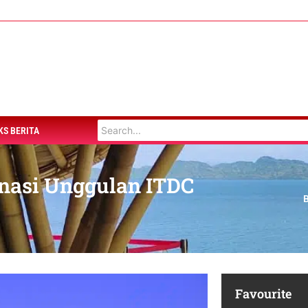
KS BERITA
inasi Unggulan ITDC
Favourite