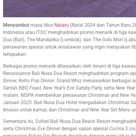
Menyambut
masa libur
Nataru
(Natal 2024 dan Tahun Baru 2
Indonesia atau ITDC menghadirkan promo menarik di tiga ka
Dua (Bali), The Mandalika (Lombok), dan The Golo Mori (Lab
penawaran spesial untuk wisatawan yang ingin merayakan li
terlupakan.
Berbagai promo menarik ditawarkan oleh
tenant
di tiga kawas
Renaissance Bali Nusa Dua Resort menghadirkan program spes
Dinner, Retro Pop Dinner
. Grand Whiz menawarkan berbagai ac
Santa’s BBQ Feast, New Year’s Eve Gatsby Party,
serta
New Year
malam. MSPA memberikan penawaran
Christmas and New Ye
Januari 2025. Bali Nusa Dua Hotel mengadakan
Christmas Sa
khusus untuk kamar, dan
Christmas and New Year Set Menu
un
Sementara itu, Sofitel Bali Nusa Dua Beach Resort menghadi
serta
Christmas Eve Dinner
dengan sajian spesial
Cucina 5 co
penawaran
Natale Day Brunch
disajikan dengan menu khas It