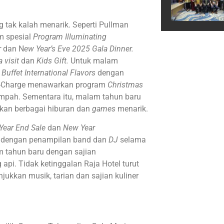
tak kalah menarik. Seperti Pullman
m spesial
Program Illuminating
r
dan N
ew Year’s Eve 2025 Gala Dinner.
a visit
dan
Kids Gift.
Untuk malam
 Buffet International Flavors
dengan
Re-Charge menawarkan program
Christmas
mpah. Sementara itu, malam tahun baru
an berbagai hiburan dan
games
menarik.
Year End Sale
dan
New Year
 dengan penampilan band dan
DJ
selama
m tahun baru dengan sajian
api. Tidak ketinggalan Raja Hotel turut
kkan musik, tarian dan sajian kuliner