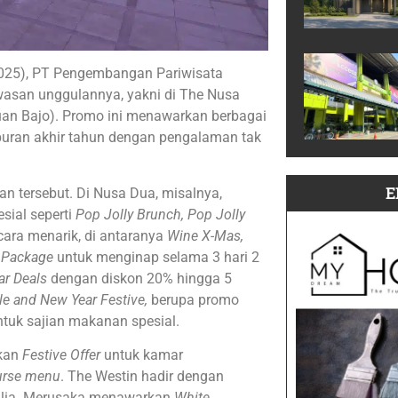
025), PT Pengembangan Pariwisata
wasan unggulannya, yakni di The Nusa
uan Bajo). Promo ini menawarkan berbagai
buran akhir tahun dengan pengalaman tak
E
an tersebut. Di Nusa Dua, misalnya,
ial seperti
Pop Jolly Brunch, Pop Jolly
ara menarik, di antaranya
Wine X-Mas,
 Package
untuk menginap selama 3 hari 2
ar Deals
dengan diskon 20% hingga 5
le and New Year Festive,
berupa promo
tuk sajian makanan spesial.
rkan
Festive Offer
untuk kamar
urse menu
. The Westin hadir dengan
alia. Merusaka menawarkan
White