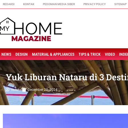
REDAKSI
KONTAK
PEDOMAN MEDIA SIBER
PRIVACY POLICY
SITEMAP
NEWS
DESIGN
MATERIAL & APPLIANCES
TIPS & TRICK
VIDEO
INDE
Yuk Liburan Nataru di 3 Dest
redaksi
December 20, 2024