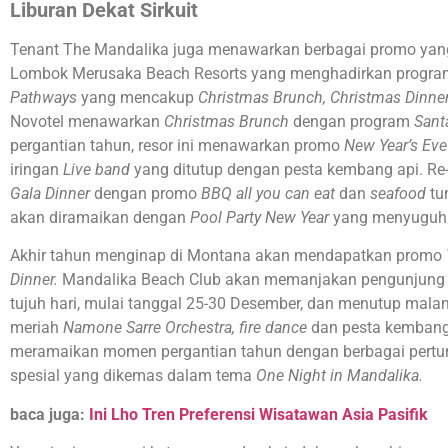
Liburan Dekat Sirkuit
Tenant The Mandalika juga menawarkan berbagai promo yang 
Lombok Merusaka Beach Resorts yang menghadirkan progra
Pathways
yang mencakup
Christmas Brunch, Christmas Dinne
Novotel menawarkan
Christmas Brunch
dengan program
Sant
pergantian tahun, resor ini menawarkan promo
New Year’s Eve
iringan
Live band
yang ditutup dengan pesta kembang api. 
Gala Dinner
dengan promo
BBQ all you can eat
dan
seafood
tu
akan diramaikan dengan
Pool Party New Year
yang menyuguhk
Akhir tahun menginap di Montana akan mendapatkan promo
Dinner.
Mandalika Beach Club akan memanjakan pengunjung
tujuh hari, mulai tanggal 25-30 Desember, dan menutup mala
meriah
Namone Sarre Orchestra,
fire dance
dan pesta kembang 
meramaikan momen pergantian tahun dengan berbagai pertunju
spesial yang dikemas dalam tema
One Night in Mandalika.
baca juga:
Ini Lho Tren Preferensi Wisatawan Asia Pasifik