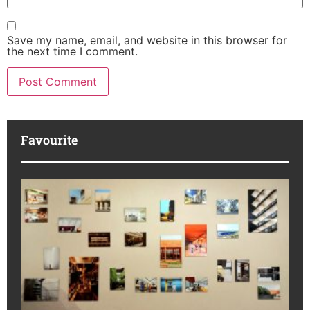
Save my name, email, and website in this browser for
the next time I comment.
Favourite
M
R
da
ba
Ka
No
di
to
16
July
202