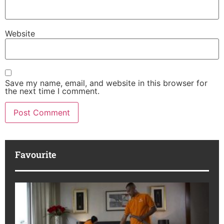
Website
Save my name, email, and website in this browser for
the next time I comment.
Favourite
bT
Se
La
In
Be