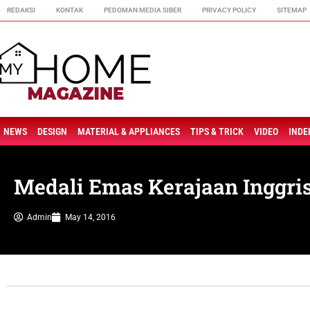
REDAKSI
KONTAK
PEDOMAN MEDIA SIBER
PRIVACY POLICY
SITEMAP
NEWS
DESIGN
MATERIAL & APPLIANCES
TIPS & TRICK
VIDEO
INDE
Medali Emas Kerajaan Inggri
Admin
May 14, 2016