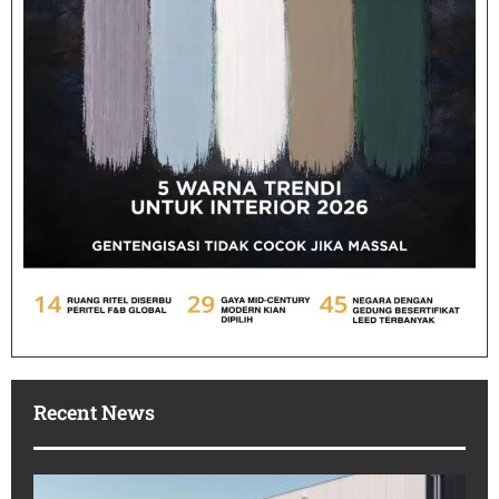
Recent News
Po