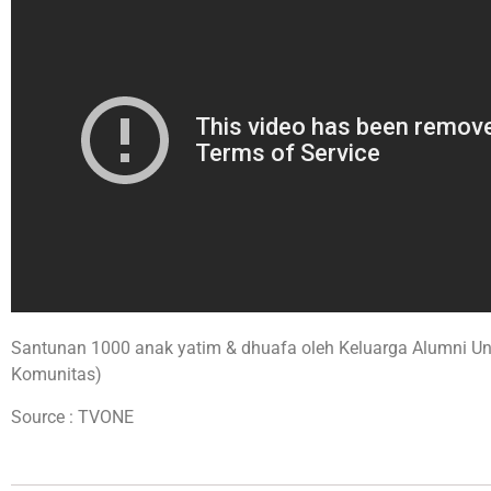
Santunan 1000 anak yatim & dhuafa oleh Keluarga Alumni Univ
Komunitas)
Source : TVONE