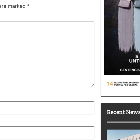
 are marked
*
Recent New