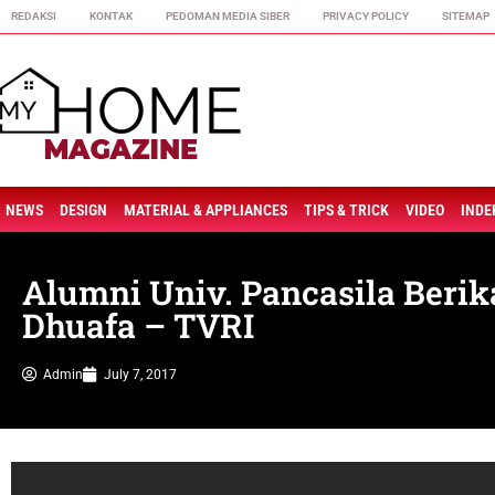
REDAKSI
KONTAK
PEDOMAN MEDIA SIBER
PRIVACY POLICY
SITEMAP
NEWS
DESIGN
MATERIAL & APPLIANCES
TIPS & TRICK
VIDEO
INDE
Alumni Univ. Pancasila Beri
Dhuafa – TVRI
Admin
July 7, 2017