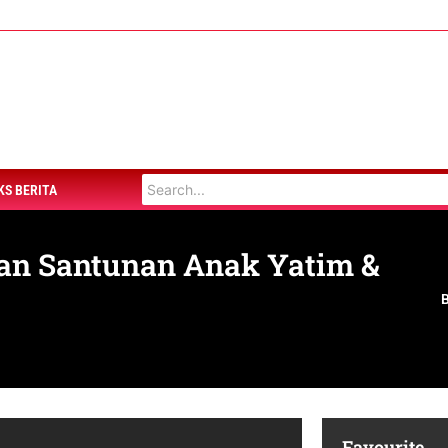
KS BERITA
kan Santunan Anak Yatim &
Favourite