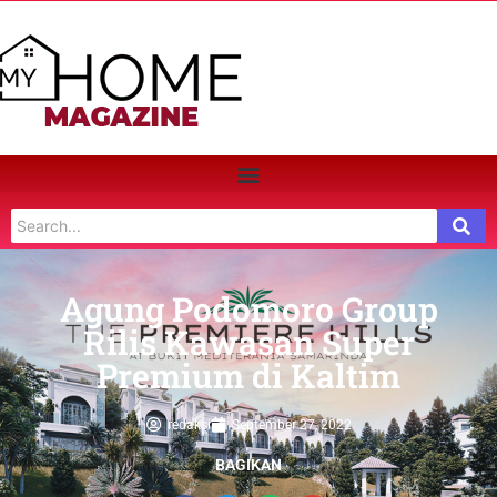
Agung Podomoro Group
Rilis Kawasan Super
Premium di Kaltim
redaksi
September 27, 2022
BAGIKAN