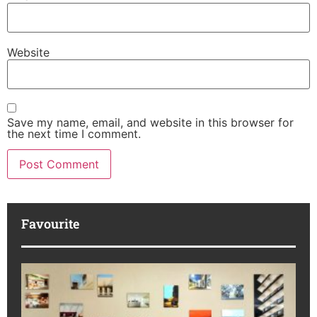
Website
Save my name, email, and website in this browser for
the next time I comment.
Favourite
M
R
da
ba