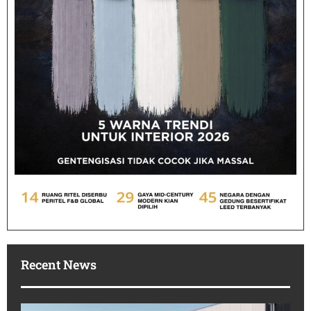
Recent News
Po