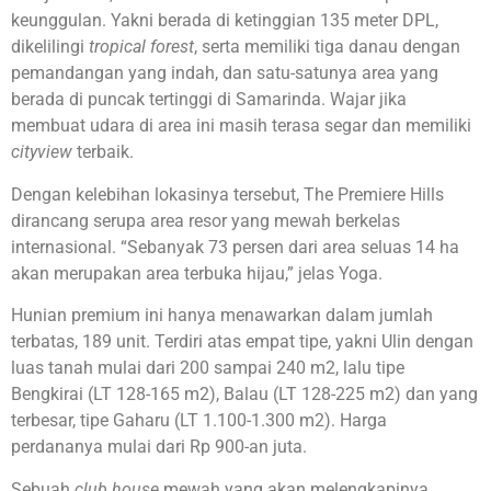
keunggulan. Yakni berada di ketinggian 135 meter DPL,
dikelilingi
tropical forest
, serta memiliki tiga danau dengan
pemandangan yang indah, dan satu-satunya area yang
berada di puncak tertinggi di Samarinda. Wajar jika
membuat udara di area ini masih terasa segar dan memiliki
cityview
terbaik.
Dengan kelebihan lokasinya tersebut, The Premiere Hills
dirancang serupa area resor yang mewah berkelas
internasional. “Sebanyak 73 persen dari area seluas 14 ha
akan merupakan area terbuka hijau,” jelas Yoga.
Hunian premium ini hanya menawarkan dalam jumlah
terbatas, 189 unit. Terdiri atas empat tipe, yakni Ulin dengan
luas tanah mulai dari 200 sampai 240 m2, lalu tipe
Bengkirai (LT 128-165 m2), Balau (LT 128-225 m2) dan yang
terbesar, tipe Gaharu (LT 1.100-1.300 m2). Harga
perdananya mulai dari Rp 900-an juta.
Sebuah
club house
mewah yang akan melengkapinya