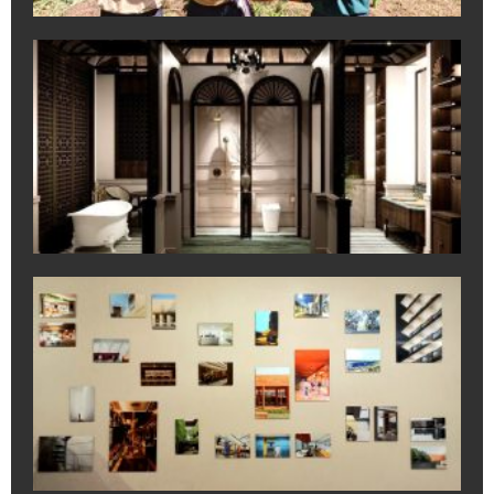
July
K
Ha
Pr
IB
Ko
Ek
6 
da
Co
Cr
July
M
R
da
ba
Ka
No
di
to
16
July
202