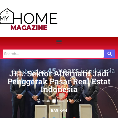
JLL: Sektor Alternatif Jadi
Penggerak Pasar Real Estat
Indonesia
redaksi
October 31, 2025
BAGIKAN