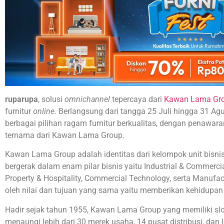
ruparupa
, solusi
omnichannel
tepercaya dari
Kawan Lama Gr
furnitur
online
. Berlangsung dari tangga 25 Juli hingga 31 A
berbagai pilihan ragam furnitur berkualitas, dengan penawara
ternama dari Kawan Lama Group.
Kawan Lama Group adalah identitas dari kelompok unit bisni
bergerak dalam enam pilar bisnis yaitu Industrial & Commerci
Property & Hospitality, Commercial Technology, serta Manufa
oleh nilai dan tujuan yang sama yaitu memberikan kehidupan 
Hadir sejak tahun 1955, Kawan Lama Group yang memiliki sloga
menaungi lebih dari 30 merek usaha, 14 pusat distribusi, dan 