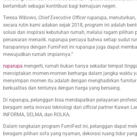
bertambah sebagai kontribusi bagi kemajuan negeri.
Teresa Wibowo,
Chief Executive Officer
ruparupa, menuturkan, “
secara rutin kami adakan sejak 2018, program ini adalah b
solusi dan inspirasi kebutuhan rumah, melalui ragam pilihan p
penawaran menarik. ruparupa percaya bahwa setiap sudut r
harapannya dengan FurniFest ini ruparupa juga dapat memba
mewujudkan rumah impiannya.”
ruparupa
mengerti, rumah bukan hanya sekadar tempat tingga
menciptakan momen-momen berharga dalam jangka waktu yan
menyimpan momen itu adalah dengan menghadirkan furnitur s
berkualitas dan tentunya dengan harga yang bersaing.
Di ruparupa, pelanggan bisa mendapatkan pelayanan profesion
beragam serta inovasi teknologi dari
official partner
Kawan Lama
INFORMA, SELMA, dan ROLKA.
Dalam rangkaian program FurniFest ini, pelanggan dapat me
beragam pilihan sofa yang nyaman, dekorasi ruang tidur yang 