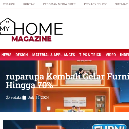
REDAKSI
KONTAK
PEDOMAN MEDIA SIBER
PRIVACY POLICY
SITEMAP
NEWS
DESIGN
MATERIAL & APPLIANCES
TIPS & TRICK
VIDEO
INDE
ruparupa Kembali Gelar Furni
Hingga 70%
redaksi
July 29, 2024