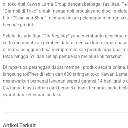
di toko ritel Kawan Lama Group dengan berbagai fasilitas.
“Diambil di Toko” untuk mengambil produk yang dibeli melalui
Fitur “
Scan and Shop
” memungkinkan pelanggan mentransaks
barcode
produk.
Selain itu, ada fitur “
Gift Registry”
yang membantu penerima me
serta memudahkan pemberi dalam mencari kado. ruparupa juga
di mana pengguna bisa mempromosikan produk ruparupa, me
tetap hingga 5% dari setiap pembelian melalui link tersebut.
Di rupa-rupa pelanggan dapat membeli produk secara online
langsung (
offline
) di lebih dari 600 jaringan toko Kawan Lama 
menawarkan berbagai layanan seperti garansi 14 hari, gratis o
0% tanpa biaya admin dari beraneka bank ternama, serta berb
syarat dan ketentuan berlaku.
Artikel Terkait