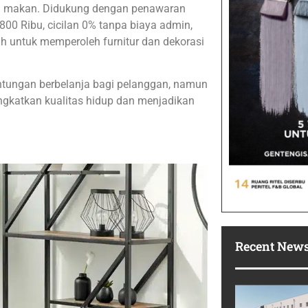
ang makan. Didukung dengan penawaran
800 Ribu, cicilan 0% tanpa biaya admin,
ah untuk memperoleh furnitur dan dekorasi
untungan berbelanja bagi pelanggan, namun
ingkatkan kualitas hidup dan menjadikan
Recent New