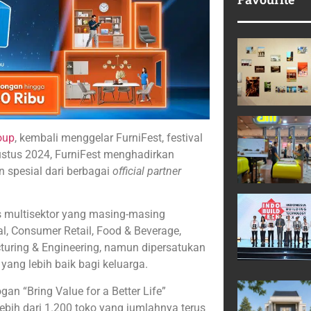
oup
, kembali menggelar FurniFest, festival
gustus 2024, FurniFest menghadirkan
n spesial dari berbagai
official partner
s multisektor yang masing-masing
al, Consumer Retail, Food & Beverage,
cturing & Engineering, namun dipersatukan
yang lebih baik bagi keluarga.
n “Bring Value for a Better Life”
lebih dari 1.200 toko yang jumlahnya terus