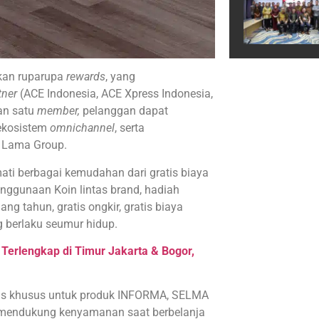
rkan ruparupa
rewards
, yang
tner
(ACE Indonesia, ACE Xpress Indonesia,
an satu
member,
pelanggan dapat
ekosistem
omnichannel
, serta
 Lama Group.
ati berbagai kemudahan dari gratis biaya
nggunaan Koin lintas brand, hadiah
g tahun, gratis ongkir, gratis biaya
g berlaku seumur hidup.
 Terlengkap di Timur Jakarta & Bogor,
is khusus untuk produk INFORMA, SELMA
 mendukung kenyamanan saat berbelanja