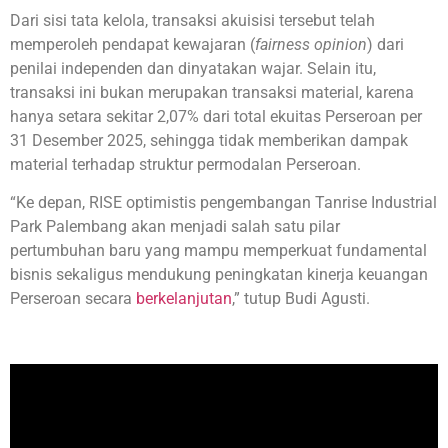
Dari sisi tata kelola, transaksi akuisisi tersebut telah
memperoleh pendapat kewajaran (
fairness opinion
) dari
penilai independen dan dinyatakan wajar. Selain itu,
transaksi ini bukan merupakan transaksi material, karena
hanya setara sekitar 2,07% dari total ekuitas Perseroan per
31 Desember 2025, sehingga tidak memberikan dampak
material terhadap struktur permodalan Perseroan.
“Ke depan, RISE optimistis pengembangan Tanrise Industrial
Park Palembang akan menjadi salah satu pilar
pertumbuhan baru yang mampu memperkuat fundamental
bisnis sekaligus mendukung peningkatan kinerja keuangan
Perseroan secara
berkelanjutan
,” tutup Budi Agusti.