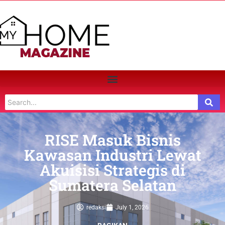
RISE Masuk Bisnis
Kawasan Industri Lewat
Akuisisi Strategis di
Sumatera Selatan
redaksi
July 1, 2026