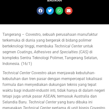
BAGIKAN
Tangerang – Covestro, sebuah perusahaan manufaktur
terkemuka di dunia yang bergerak di bidang polimer
berteknologi tinggi, membuka
Technical Center
untuk
segmen
Coatings, Adhesives and Specialties (CAS)
di
kompleks Sentra Teknologi Polimer, Tangerang Selatan,
Indonesia. (16/1)
Technical Center
Covestro akan menjawab kebutuhan-
kebutuhan dan tren pasar dengan mempercepat lokalisasi
formula dan menyediakan dukungan teknis yang tepat
waktu bagi industri-industri inti, tidak hanya di dalam negeri
tetapi juga untuk pasar ASEAN, termasuk Australia dan
Selandia Baru.
Technical Center
yang baru dibuka ini
merupakan
Technical Center
pertama di unit bisnis Covestro