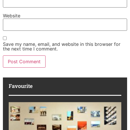
Website
Save my name, email, and website in this browser for
the next time I comment.
Favourite
M
R
da
ba
Ka