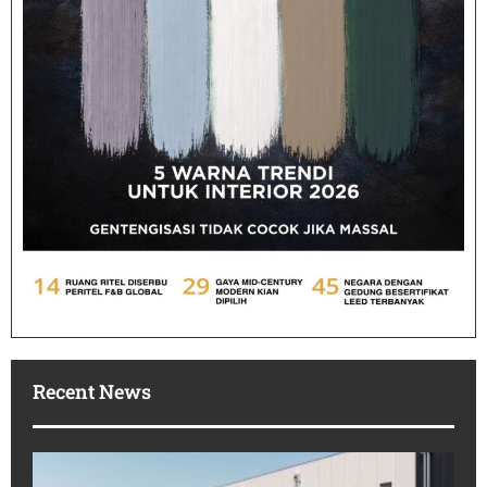
Recent News
Po
In