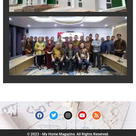
A
In
Sa
Ek
Pr
un
Du
Pr
Ju
R
July
© 2023 - My Home Magazine. All Rights Reserved.