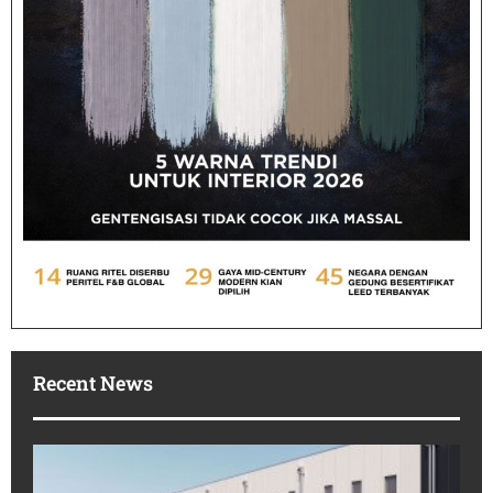
Recent News
Po
In