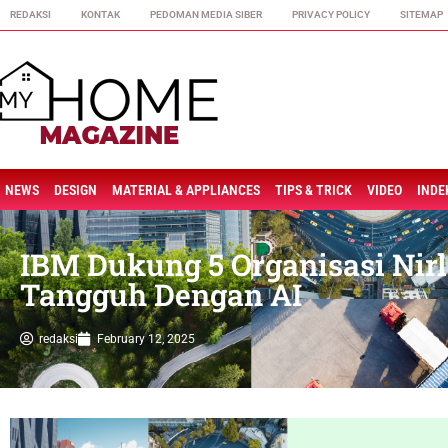
REDAKSI
KONTAK
PEDOMAN MEDIA SIBER
PRIVACY POLICY
SITEMAP
NEWS
DESIGN
MATERIAL & APPLIANCES
TIPS & TRICK
VIDEO
INDE
IBM Dukung 5 Organisasi Nirl
Tangguh Dengan AI
redaksi
February 12, 2025