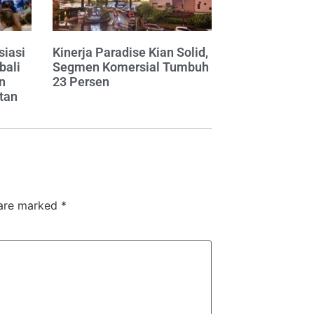
siasi
Kinerja Paradise Kian Solid,
bali
Segmen Komersial Tumbuh
n
23 Persen
tan
 are marked
*