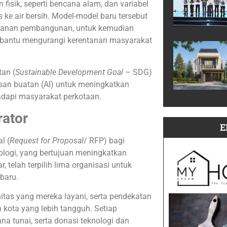
isik, seperti bencana alam, dan variabel
ke air bersih. Model-model baru tersebut
tahanan pembangunan, untuk kemudian
bantu mengurangi kerentanan masyarakat
an (
Sustainable Development Goal
– SDG)
san buatan (AI) untuk meningkatkan
adapi masyarakat perkotaan.
rator
E
l (
Request for Proposal
/ RFP) bagi
nologi, yang bertujuan meningkatkan
, telah terpilih lima organisasi untuk
rbaru.
itas yang mereka layani, serta pendekatan
kota yang lebih tangguh. Setiap
a tunai, serta donasi teknologi dan