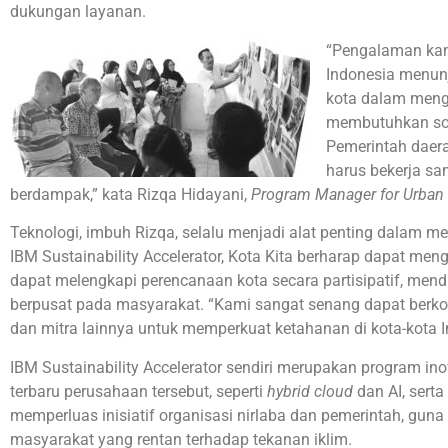
dukungan layanan.
“Pengalaman kami 
Indonesia menu
kota dalam meng
membutuhkan solu
Pemerintah daer
harus bekerja s
berdampak,” kata Rizqa Hidayani,
Program Manager for Urban 
Teknologi, imbuh Rizqa, selalu menjadi alat penting dalam mem
IBM Sustainability Accelerator, Kota Kita berharap dapat men
dapat melengkapi perencanaan kota secara partisipatif, mend
berpusat pada masyarakat. “Kami sangat senang dapat berko
dan mitra lainnya untuk memperkuat ketahanan di kota-kota I
IBM Sustainability Accelerator sendiri merupakan program in
terbaru perusahaan tersebut, seperti
hybrid cloud
dan AI, sert
memperluas inisiatif organisasi nirlaba dan pemerintah, g
masyarakat yang rentan terhadap tekanan iklim.