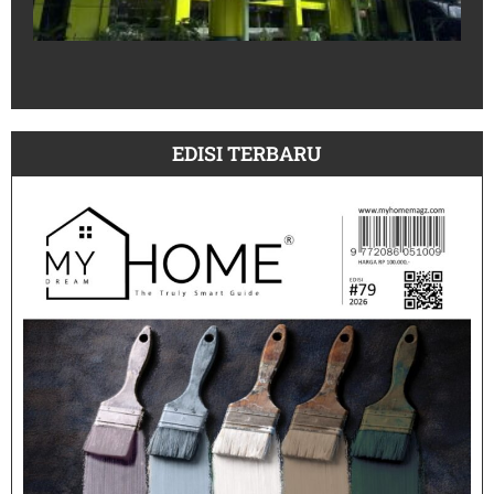
un
30
Pe
July
EDISI TERBARU