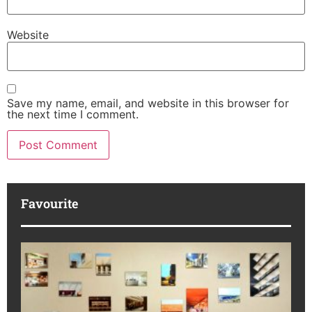
Website
Save my name, email, and website in this browser for
the next time I comment.
Favourite
M
R
da
ba
Ka
No