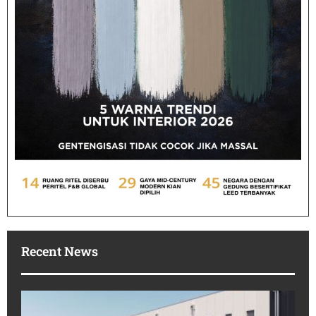
Recent News
Po
In