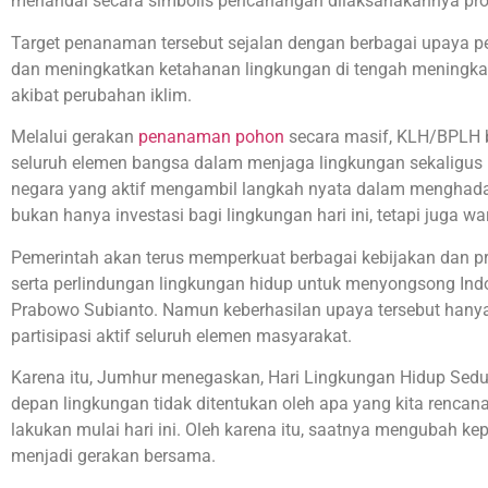
menandai secara simbolis pencanangan dilaksanakannya pro
Target penanaman tersebut sejalan dengan berbagai upaya p
dan meningkatkan ketahanan lingkungan di tengah meningkat
akibat perubahan iklim.
Melalui gerakan
penanaman pohon
secara masif, KLH/BPLH b
seluruh elemen bangsa dalam menjaga lingkungan sekaligus 
negara yang aktif mengambil langkah nyata dalam menghad
bukan hanya investasi bagi lingkungan hari ini, tetapi juga w
Pemerintah akan terus memperkuat berbagai kebijakan dan p
serta perlindungan lingkungan hidup untuk menyongsong Ind
Prabowo Subianto. Namun keberhasilan upaya tersebut hanya 
partisipasi aktif seluruh elemen masyarakat.
Karena itu, Jumhur menegaskan, Hari Lingkungan Hidup Sed
depan lingkungan tidak ditentukan oleh apa yang kita rencan
lakukan mulai hari ini. Oleh karena itu, saatnya mengubah ke
menjadi gerakan bersama.