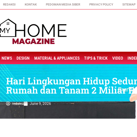
REDAKSI
KONTAK
PEDOMAN MEDIA SIBER
PRIVACY POLICY
SITEMAP
NEWS
DESIGN
MATERIAL & APPLIANCES
TIPS & TRICK
VIDEO
INDE
Hari Lingkungan Hidup Sedun
Rumah dan Tanam 2 Miliar P
redaksi
June 9, 2026