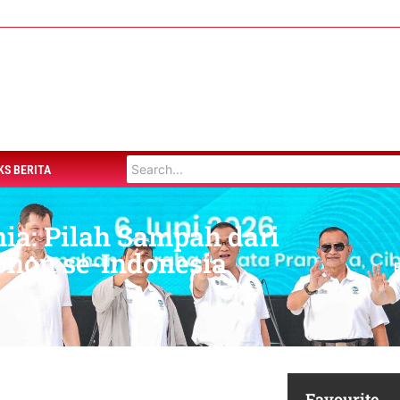
KS BERITA
ia: Pilah Sampah dari
ohon se-Indonesia
Favourite