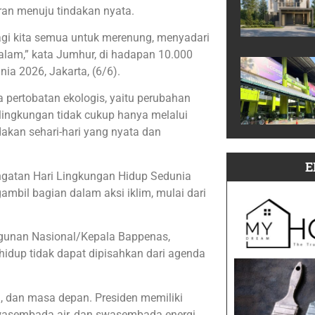
ran menuju tindakan nyata.
gi kita semua untuk merenung, menyadari
alam,” kata Jumhur, di hadapan 10.000
ia 2026, Jakarta, (6/6).
 pertobatan ekologis, yaitu perubahan
lingkungan tidak cukup hanya melalui
akan sehari-hari yang nyata dan
E
ringatan Hari Lingkungan Hidup Sedunia
mbil bagian dalam aksi iklim, mulai dari
gunan Nasional/Kepala Bappenas,
dup tidak dapat dipisahkan dari agenda
i, dan masa depan. Presiden memiliki
wasembada air, dan swasembada energi.