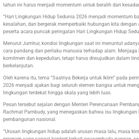
tahun ini harus menjadi momentum untuk beralih dari kesada
“Hari Lingkungan Hidup Sedunia 2026 menjadi momentum ba
kesalahan, dan bergerak memperbaiki hubungan kita dengan 
peserta acara puncak peringatan Hari Lingkungan Hidup Sedun
Menurut Jumhur, kondisi lingkungan saat ini menuntut adanya
cara pandang dan perilaku manusia terhadap alam. Menjaga 
komitmen dan kepedulian, tetapi harus diwujudkan dalam tind
berkelanjutan.
Oleh karena itu, tema “Saatnya Bekerja untuk Iklim” pada pe
2026 menjadi ajakan bagi seluruh elemen bangsa untuk menga
lingkungan terdekat hingga skala yang lebih luas.
Pesan tersebut sejalan dengan Menteri Perencanaan Pemban
Rachmat Pambudy, yang menegaskan bahwa isu lingkungan hi
pembangunan nasional.
“Urusan lingkungan hidup adalah urusan masa lalu, masa kin
program yang sangat konkret terkait swasembada pangan, s