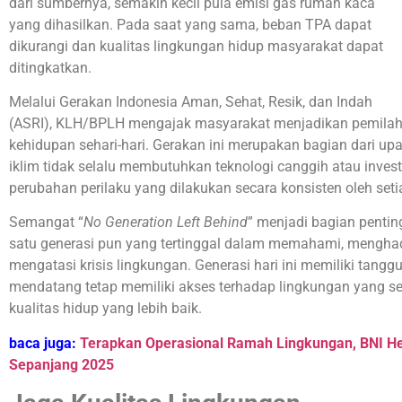
dari sumbernya, semakin kecil pula emisi gas rumah kaca
yang dihasilkan. Pada saat yang sama, beban TPA dapat
dikurangi dan kualitas lingkungan hidup masyarakat dapat
ditingkatkan.
Melalui Gerakan Indonesia Aman, Sehat, Resik, dan Indah
(ASRI), KLH/BPLH mengajak masyarakat menjadikan pemila
kehidupan sehari-hari. Gerakan ini merupakan bagian dari 
iklim tidak selalu membutuhkan teknologi canggih atau investa
perubahan perilaku yang dilakukan secara konsisten oleh setia
Semangat “
No Generation Left Behind
” menjadi bagian pentin
satu generasi pun yang tertinggal dalam memahami, mengha
mengatasi krisis lingkungan. Generasi hari ini memiliki tan
mendatang tetap memiliki akses terhadap lingkungan yang se
kualitas hidup yang lebih baik.
baca juga:
Terapkan Operasional Ramah Lingkungan, BNI He
Sepanjang 2025