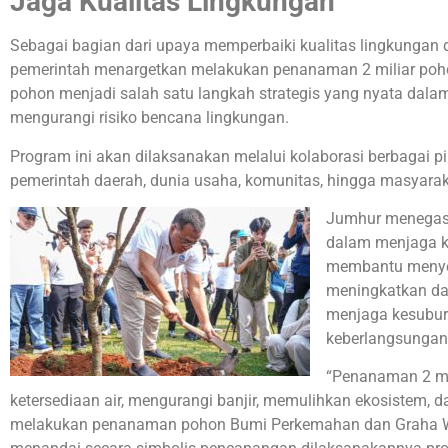
Jaga Kualitas Lingkungan
Sebagai bagian dari upaya memperbaiki kualitas lingkungan
pemerintah menargetkan melakukan penanaman 2 miliar poho
pohon menjadi salah satu langkah strategis yang nyata dala
mengurangi risiko bencana lingkungan.
Program ini akan dilaksanakan melalui kolaborasi berbagai pi
pemerintah daerah, dunia usaha, komunitas, hingga masyarak
Jumhur menegask
dalam menjaga k
membantu menyer
meningkatkan daya
menjaga kesubur
keberlangsungan
“Penanaman 2 mi
ketersediaan air, mengurangi banjir, memulihkan ekosistem, d
melakukan penanaman pohon Bumi Perkemahan dan Graha Wi