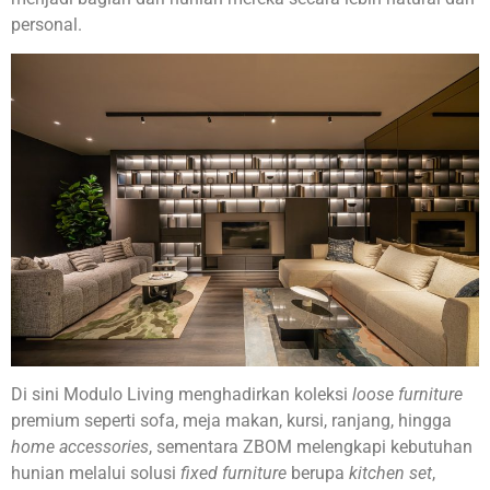
personal.
Di sini Modulo Living menghadirkan koleksi
loose furniture
premium seperti sofa, meja makan, kursi, ranjang, hingga
home accessories
, sementara ZBOM melengkapi kebutuhan
hunian melalui solusi
fixed furniture
berupa
kitchen set
,