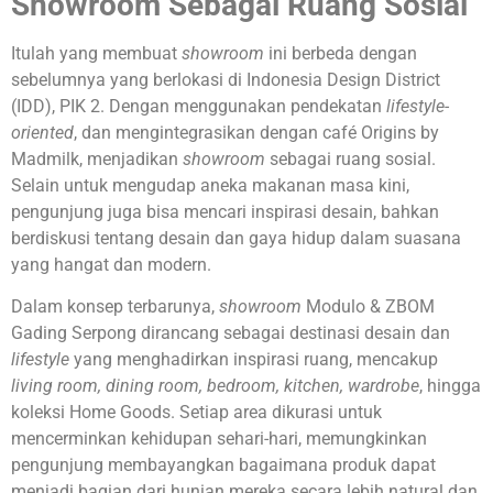
Showroom Sebagai Ruang Sosial
Itulah yang membuat
showroom
ini berbeda dengan
sebelumnya yang berlokasi di Indonesia Design District
(IDD), PIK 2. Dengan menggunakan pendekatan
lifestyle-
oriented
, dan mengintegrasikan dengan café Origins by
Madmilk, menjadikan
showroom
sebagai ruang sosial.
Selain untuk mengudap aneka makanan masa kini,
pengunjung juga bisa mencari inspirasi desain, bahkan
berdiskusi tentang desain dan gaya hidup dalam suasana
yang hangat dan modern.
Dalam konsep terbarunya,
showroom
Modulo & ZBOM
Gading Serpong dirancang sebagai destinasi desain dan
lifestyle
yang menghadirkan inspirasi ruang, mencakup
living room, dining room, bedroom, kitchen, wardrobe
, hingga
koleksi Home Goods. Setiap area dikurasi untuk
mencerminkan kehidupan sehari-hari, memungkinkan
pengunjung membayangkan bagaimana produk dapat
menjadi bagian dari hunian mereka secara lebih natural dan