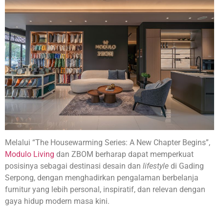
Melalui “The Housewarming Series: A New Chapter Begins”,
Modulo Living
dan ZBOM berharap dapat memperkuat
posisinya sebagai destinasi desain dan
lifestyle
di Gading
Serpong, dengan menghadirkan pengalaman berbelanja
furnitur yang lebih personal, inspiratif, dan relevan dengan
gaya hidup modern masa kini.