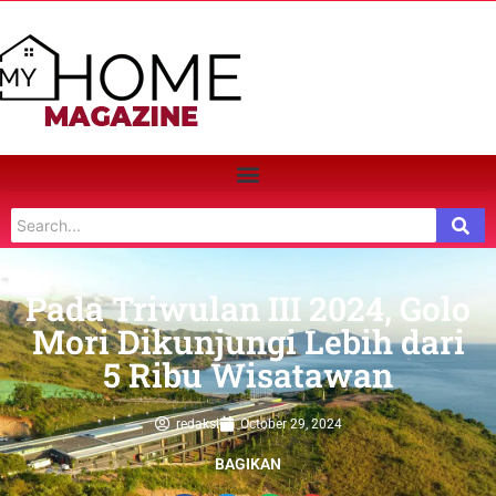
Pada Triwulan III 2024, Golo
Mori Dikunjungi Lebih dari
5 Ribu Wisatawan
redaksi
October 29, 2024
BAGIKAN