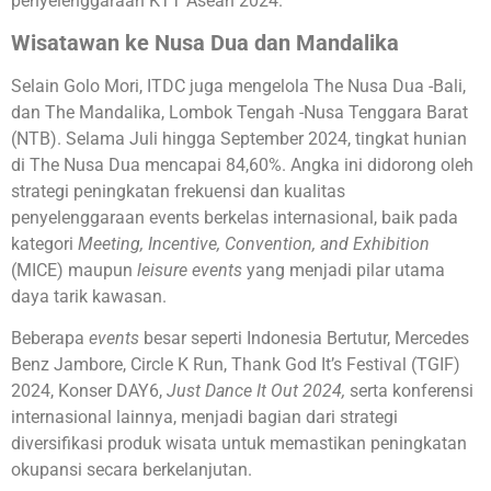
penyelenggaraan KTT Asean 2024.
Wisatawan ke Nusa Dua dan Mandalika
Selain Golo Mori, ITDC juga mengelola The Nusa Dua -Bali,
dan The Mandalika, Lombok Tengah -Nusa Tenggara Barat
(NTB). Selama Juli hingga September 2024, tingkat hunian
di The Nusa Dua mencapai 84,60%. Angka ini didorong oleh
strategi peningkatan frekuensi dan kualitas
penyelenggaraan events berkelas internasional, baik pada
kategori
Meeting, Incentive, Convention, and Exhibition
(MICE) maupun
leisure events
yang menjadi pilar utama
daya tarik kawasan.
Beberapa
events
besar seperti Indonesia Bertutur, Mercedes
Benz Jambore, Circle K Run, Thank God It’s Festival (TGIF)
2024, Konser DAY6,
Just Dance It Out 2024,
serta konferensi
internasional lainnya, menjadi bagian dari strategi
diversifikasi produk wisata untuk memastikan peningkatan
okupansi secara berkelanjutan.