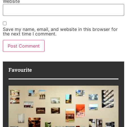
Website
Save my name, email, and website in this browser for
the next time I comment.
Favourite
M
R
da
ba
Ka
No
di
to