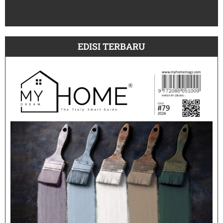
Pe
July
EDISI TERBARU