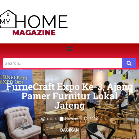
FurneCraft Expo Ke-3, Ajang
Pamer Furnitur Lokal
Jateng
redaksi
November 12, 2024
BAGIKAN