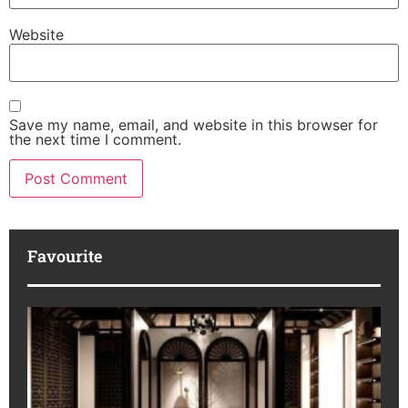
Website
Save my name, email, and website in this browser for
the next time I comment.
Favourite
K
Ha
Pr
IB
Ko
Ek