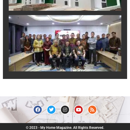
A
In
Sa
Ek
Pr
un
Du
Pr
Ju
R
July
© 2023 - My Home Magazine. All Rights Reserved.