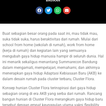
BAGIKAN
Buat sebagian besar orang pada saat ini, mau tidak mau,
suka tidak suka, harus beraktivitas dari rumah. Mulai dari
school from home (sekolah di rumah), work from home
(kerja di rumah) dan kegiatan lain yang semuanya
mengubah gaya hidup manusia hampir di seluruh dunia. Hal
ini menarik sekaligus menantang Summarecon Bandung
dalam mengamati, mempelajari, memahami, dan akhirnya
menerapkan gaya hidup Adaptasi Kebiasaan Baru (AKB) ke
dalam desain rumah pada cluster terbaru, Cluster Flora.
Konsep hunian Cluster Flora terinspirasi dari gaya hidup
sebagian orang di era AKB yang serba dari rumah. Rancang
bangun hunian di Cluster Flora merangkum gaya hidup baru
tersebut dengan empat keunggulan utama yakni flexibility,