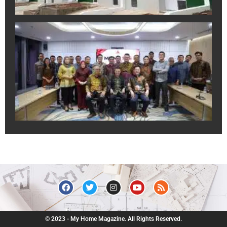
A
In
Sa
Ek
Pr
un
Du
Pr
Ju
R
July
© 2023 - My Home Magazine. All Rights Reserved.