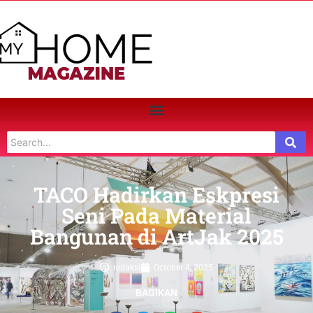
TACO Hadirkan Eskpresi
Seni Pada Material
Bangunan di ArtJak 2025
redaksi
October 4, 2025
BAGIKAN