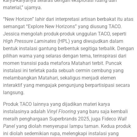
karya-karyanya selaras dengan eksplorasi ruang dan
material,” ujarnya.
“New Horizon” lahir dari interpretasi artisan berbakat itu atas
semangat “Explore New Horizons” yang diusung TACO.
Jessica mengolah produk-produk unggulan TACO, seperti
High Pressure Laminates
(HPL) yang diwujudkan dalam
bentuk instalasi gantung berbentuk segitiga terbalik. Dengan
pilihan warna yang selaras dengan tema, terinspirasi dari
momen transisi pada metafora Matahari terbit. Puncak
instalasi ini terletak pada sebuah cermin cembung yang
melambangkan Matahari, sekaligus menjadi elemen
interaktif yang mengajak pengunjung berpartisipasi secara
langsung.
Produk TACO lainnya yang dijadikan materi karya
instalasinya adalah
Vinyl Flooring
yang baru saja kembali
meraih penghargaan Superbrands 2025, juga Fideco
Wall
Panel
yang diolah menyerupai lampu taman. Kedua produk
ini diolah sedemikian rupa, melengkapi instalasi yang