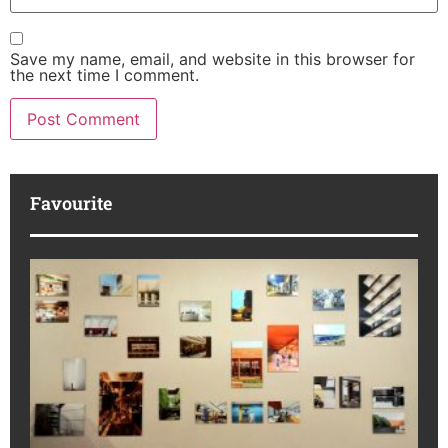
Save my name, email, and website in this browser for
the next time I comment.
Favourite
M
R
da
ba
Ka
No
di
to
16
July