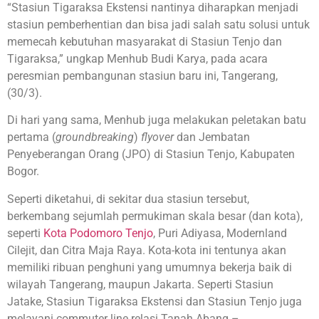
“Stasiun Tigaraksa Ekstensi nantinya diharapkan menjadi
stasiun pemberhentian dan bisa jadi salah satu solusi untuk
memecah kebutuhan masyarakat di Stasiun Tenjo dan
Tigaraksa,” ungkap Menhub Budi Karya, pada acara
peresmian pembangunan stasiun baru ini, Tangerang,
(30/3).
Di hari yang sama, Menhub juga melakukan peletakan batu
pertama (
groundbreaking
)
flyover
dan Jembatan
Penyeberangan Orang (JPO) di Stasiun Tenjo, Kabupaten
Bogor.
Seperti diketahui, di sekitar dua stasiun tersebut,
berkembang sejumlah permukiman skala besar (dan kota),
seperti
Kota Podomoro Tenjo
, Puri Adiyasa, Modernland
Cilejit, dan Citra Maja Raya. Kota-kota ini tentunya akan
memiliki ribuan penghuni yang umumnya bekerja baik di
wilayah Tangerang, maupun Jakarta. Seperti Stasiun
Jatake, Stasiun Tigaraksa Ekstensi dan Stasiun Tenjo juga
melayani commuter line relasi Tanah Abang –