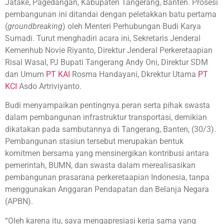
Jatake, Pagedangan, Kabupaten Tangerang, Banten. Prosesi
pembangunan ini ditandai dengan peletakkan batu pertama
(
groundbreaking
) oleh Menteri Perhubungan Budi Karya
Sumadi. Turut menghadiri acara ini, Sekretaris Jenderal
Kemenhub Novie Riyanto, Direktur Jenderal Perkeretaapian
Risal Wasal, PJ Bupati Tangerang Andy Oni, Direktur SDM
dan Umum
PT KAI
Rosma Handayani, Dkrektur Utama
PT
KCI
Asdo Artriviyanto.
Budi menyampaikan pentingnya peran serta pihak swasta
dalam pembangunan infrastruktur transportasi, demikian
dikatakan pada sambutannya di Tangerang, Banten, (30/3).
Pembangunan stasiun tersebut merupakan bentuk
komitmen bersama yang mensinergikan kontribusi antara
pemerintah, BUMN, dan swasta dalam merealisasikan
pembangunan prasarana perkeretaapian Indonesia, tanpa
menggunakan Anggaran Pendapatan dan Belanja Negara
(APBN).
“Oleh karena itu, saya mengapresiasi kerja sama yang