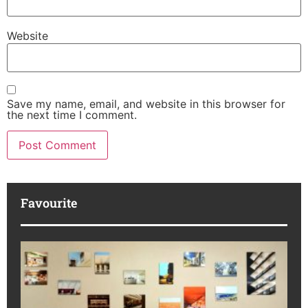
Website
Save my name, email, and website in this browser for
the next time I comment.
Favourite
M
R
da
ba
Ka