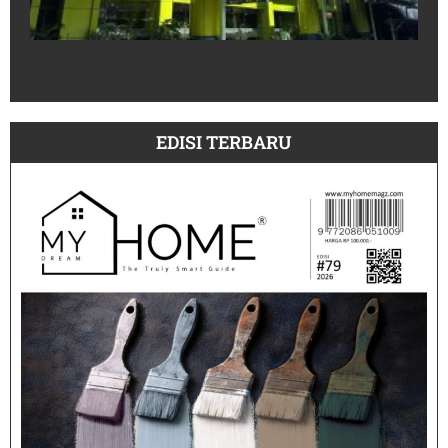
un
30
Pe
July
EDISI TERBARU