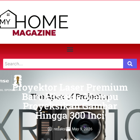
Proyektor Laser Premium
Baru Hisense Mampu
Proyeksikan Gambar
Hingga 300 Inci
redaksi
May 9, 2026