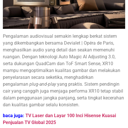
Pengalaman audiovisual semakin lengkap berkat sistem
yang dikembangkan bersama Devialet | Opéra de Paris,
menghasilkan audio yang detail dan seakan memenuhi
ruangan. Dengan teknologi Auto Magic AI Adjusting 3.0,
serta dukungan QuadCam dan ToF Smart Sense, XR10
mampu mengoptimalkan kualitas gambar dan melakukan
penyelarasan secara seketika, menghadirkan
pengalaman
plug-and-play
yang praktis. Sistem pendingin
cair yang canggih juga menjaga performa XR10 tetap stabil
dalam penggunaan jangka panjang, serta tingkat kecerahan
dan kualitas gambar selalu konsisten.
baca juga:
TV Laser dan Layar 100 Inci Hisense Kuasai
Penjualan TV Global 2025