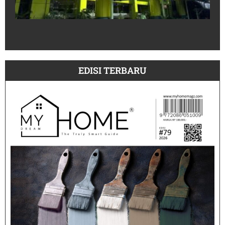
un
30
Pe
July
EDISI TERBARU