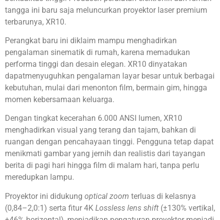
tangga ini baru saja meluncurkan proyektor laser premium
terbarunya, XR10.
Perangkat baru ini diklaim mampu menghadirkan
pengalaman sinematik di rumah, karena memadukan
performa tinggi dan desain elegan. XR10 dinyatakan
dapatmenyuguhkan pengalaman layar besar untuk berbagai
kebutuhan, mulai dari menonton film, bermain gim, hingga
momen kebersamaan keluarga.
Dengan tingkat kecerahan 6.000 ANSI lumen, XR10
menghadirkan visual yang terang dan tajam, bahkan di
ruangan dengan pencahayaan tinggi. Pengguna tetap dapat
menikmati gambar yang jernih dan realistis dari tayangan
berita di pagi hari hingga film di malam hari, tanpa perlu
meredupkan lampu.
Proyektor ini didukung
optical zoom
terluas di kelasnya
(0,84–2,0:1) serta fitur 4K
Lossless lens shift
(±130% vertikal,
±46% horizontal), menjadikan pengaturan proyektor menjadi