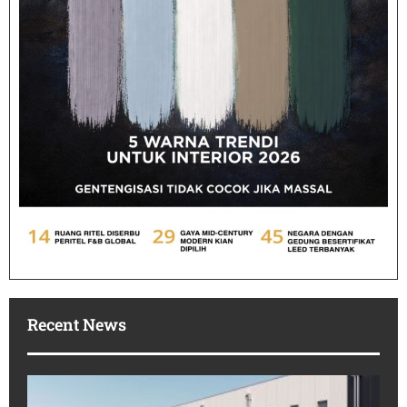
Recent News
Po
In