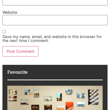
Website
Save my name, email, and website in this browser for
the next time I comment.
Favourite
M
R
da
ba
Ka
No