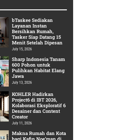
bTaskee Sediakan
Layanan Instan
Bersihkan Rumah,
Tasker Siap Datang 15
Menit Setelah Dipesan
July 15, 2026
Sharp Indonesia Tanam
600 Pohon untuk
Pulihkan Habitat Elang
Jawa
July 13, 2026
KOHLER Hadirkan
Project6 di IBT 2026,
Kolaborasi Eksploratif 6
Desainer dan Content
Creator
July 11, 2026
Makna Rumah dan Kota
bagi Kafin Noe’man di