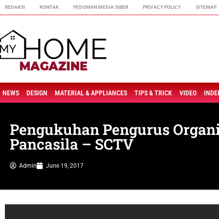
REDAKSI
KONTAK
PEDOMAN MEDIA SIBER
PRIVACY POLICY
SITEMAP
NEWS
DESIGN
MATERIAL & APPLIANCES
TIPS & TRICK
VIDEO
INDE
Pengukuhan Pengurus Organi
Pancasila – SCTV
Admin
June 19, 2017