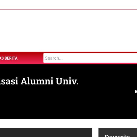
KS BERITA
sasi Alumni Univ.
Favourite