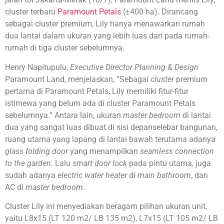
cluster terbaru
Paramount Petals
(±400 ha). Dirancang
sebagai cluster premium, Lily hanya menawarkan rumah
dua lantai dalam ukuran yang lebih luas dari pada rumah-
rumah di tiga cluster sebelumnya.
Henry Napitupulu,
Executive Director Planning & Design
Paramount Land, menjelaskan, “Sebagai
cluster
premium
pertama di Paramount Petals, Lily memiliki fitur-fitur
istimewa yang belum ada di cluster Paramount Petals
sebelumnya.” Antara lain, ukuran
master bedroom
di lantai
dua yang sangat luas dibuat di sisi depanselebar bangunan,
ruang utama yang lapang di lantai bawah terutama adanya
glass folding door
yang menampilkan
seamless connection
to the garden
. Lalu
smart door lock
pada pintu utama
,
juga
sudah adanya
electric water heater
di
main bathroom
, dan
AC di
master bedroom
.
Cluster Lily ini menyediakan beragam pilihan ukuran unit,
yaitu L8x15 (LT 120 m2/ LB 135 m2), L7x15 (LT 105 m2/ LB