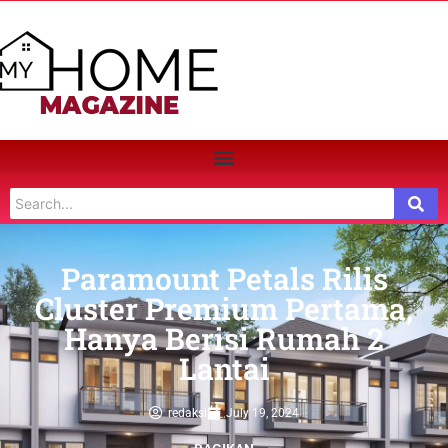
Paramount Petals Rilis
Cluster Premium Pertama,
Hanya Berisi Rumah 2
Lantai
redaksi
July 19, 2024