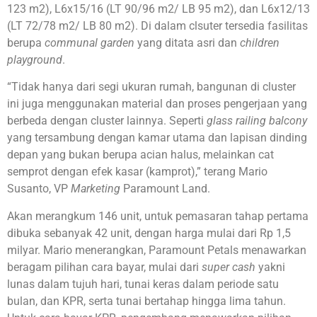
123 m2), L6x15/16 (LT 90/96 m2/ LB 95 m2), dan L6x12/13
(LT 72/78 m2/ LB 80 m2). Di dalam clsuter tersedia fasilitas
berupa
communal garden
yang ditata asri dan
children
playground
.
“Tidak hanya dari segi ukuran rumah, bangunan di cluster
ini juga menggunakan material dan proses pengerjaan yang
berbeda dengan cluster lainnya. Seperti
glass railing balcony
yang tersambung dengan kamar utama dan lapisan dinding
depan yang bukan berupa acian halus, melainkan cat
semprot dengan efek kasar (kamprot),” terang Mario
Susanto, VP
Marketing
Paramount Land.
Akan merangkum 146 unit, untuk pemasaran tahap pertama
dibuka sebanyak 42 unit, dengan harga mulai dari Rp 1,5
milyar. Mario menerangkan, Paramount Petals menawarkan
beragam pilihan cara bayar, mulai dari
super cash
yakni
lunas dalam tujuh hari, tunai keras dalam periode satu
bulan, dan KPR, serta tunai bertahap hingga lima tahun.