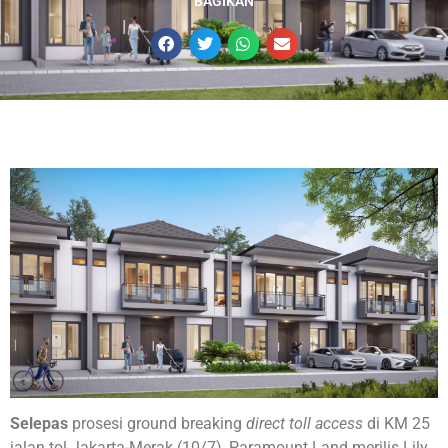
BAGIKAN
Selepas
prosesi ground breaking
direct toll access
di KM 25
jalan tol Jakarta-Merak (10/7), Paramount Land merilis Lily,