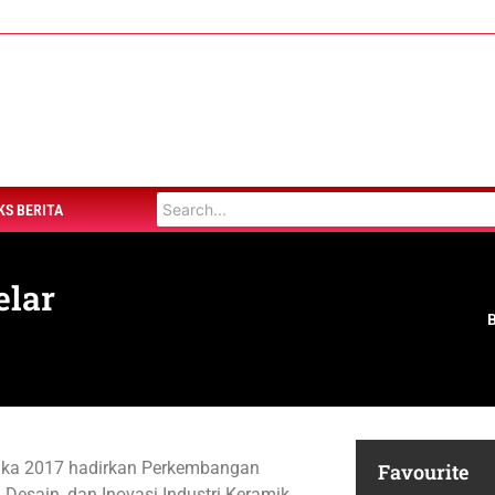
KS BERITA
elar
ika 2017 hadirkan Perkembangan
Favourite
, Desain, dan Inovasi Industri Keramik