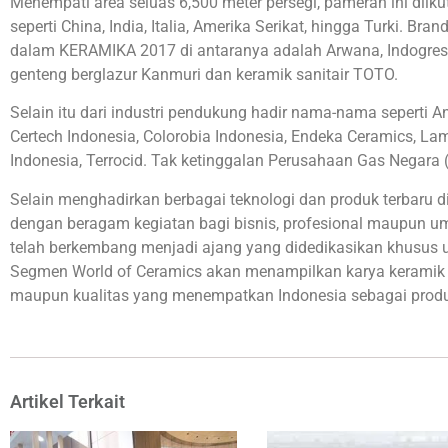
Menempati area seluas 6,500 meter persegi, pameran ini diikut
seperti China, India, Italia, Amerika Serikat, hingga Turki. Br
dalam KERAMIKA 2017 di antaranya adalah Arwana, Indogress,
genteng berglazur Kanmuri dan keramik sanitair TOTO.
Selain itu dari industri pendukung hadir nama-nama seperti A
Certech Indonesia, Colorobia Indonesia, Endeka Ceramics, La
Indonesia, Terrocid. Tak ketinggalan Perusahaan Gas Negara 
Selain menghadirkan berbagai teknologi dan produk terbaru di 
dengan beragam kegiatan bagi bisnis, profesional maupun um
telah berkembang menjadi ajang yang didedikasikan khusus un
Segmen World of Ceramics akan menampilkan karya keramik te
maupun kualitas yang menempatkan Indonesia sebagai produs
Artikel Terkait