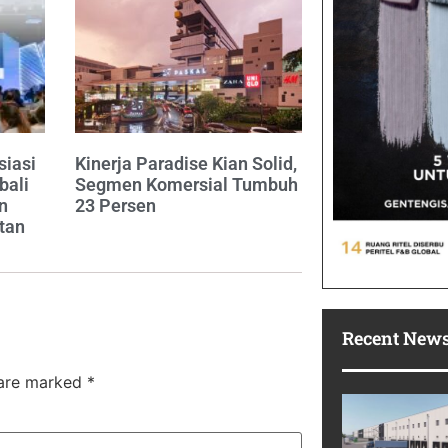
siasi
Kinerja Paradise Kian Solid,
bali
Segmen Komersial Tumbuh
n
23 Persen
tan
Recent New
 are marked
*