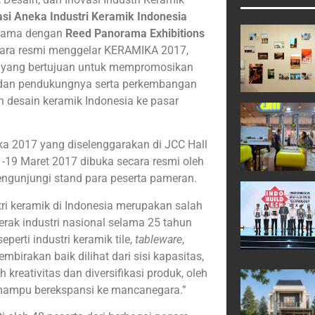
asi Aneka Industri Keramik Indonesia
asama dengan
Reed Panorama Exhibitions
ecara resmi menggelar KERAMIKA 2017,
yang bertujuan untuk mempromosikan
k dan pendukungnya serta perkembangan
 desain keramik Indonesia ke pasar
a 2017 yang diselenggarakan di JCC Hall
6 -19 Maret 2017 dibuka secara resmi oleh
engunjungi stand para peserta pameran.
ri keramik di Indonesia merupakan salah
rak industri nasional selama 25 tahun
eperti industri keramik tile,
tableware
,
birakan baik dilihat dari sisi kapasitas,
 kreativitas dan diversifikasi produk, oleh
 mampu berekspansi ke mancanegara.”