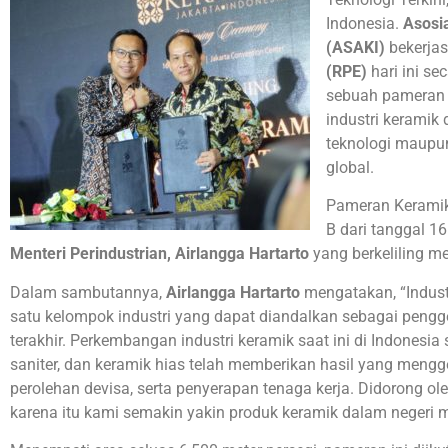
Indonesia.
Asosi
(ASAKI)
bekerj
(RPE)
hari ini s
sebuah pameran 
industri kerami
teknologi maupun
global.
Pameran Keramik
B dari tanggal 1
Menteri Perindustrian, Airlangga Hartarto
yang berkeliling m
Dalam sambutannya,
Airlangga Hartarto
mengatakan, “Indust
satu kelompok industri yang dapat diandalkan sebagai pengge
terakhir. Perkembangan industri keramik saat ini di Indonesia s
saniter, dan keramik hias telah memberikan hasil yang menggem
perolehan devisa, serta penyerapan tenaga kerja. Didorong oleh
karena itu kami semakin yakin produk keramik dalam negeri