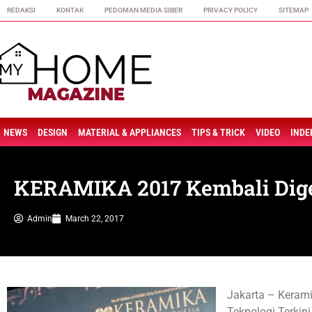
REDAKSI
KONTAK
PEDOMAN MEDIA SIBER
PRIVACY POLICY
SITEMAP
NEWS
DESIGN
MATERIAL & APPLIANCES
TIPS & TRICK
VIDEO
INDE
KERAMIKA 2017 Kembali Dig
Admin
March 22, 2017
Jakarta – Keram
Teknologi Terkini