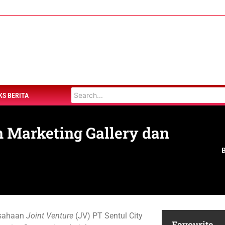
KS BERITA
n Marketing Gallery dan
usahaan
Joint Venture
(JV) PT Sentul City
Favourite