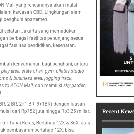
N Mall yang rencananya akan mulai
a dalam kawasan CBD. Lingkungan alam
gi penghuni apartemen.
di selatan Jakarta yang memadukan
an berbagai fasilitas penunjang sesuai
gai fasilitas pendidikan, kesehatan,
nambah kenyamanan bagi penghuni, antara
play area, state of art gym, pilates studio
oms & business area, jogging track,
ess to AEON Mall,
dan memiliki
sky garden,
l.
BR, 2 BR, 2+1 BR, 3+1BR) dengan luasan
Recent New
lai dari Rp752 juta hingga Rp3,25 miliar.
i Tunai Keras, Bertahap 12X & 36X, atau
tuk pembayaran bertahap 12X, bisa