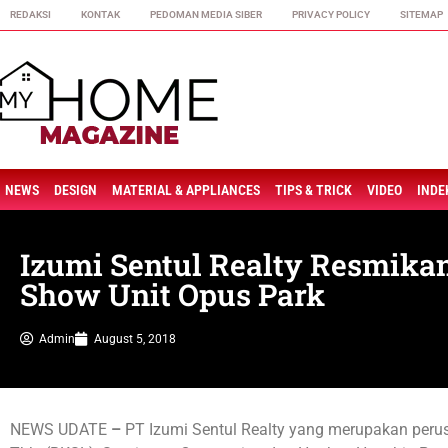
REDAKSI
KONTAK
PEDOMAN MEDIA SIBER
PRIVACY POLICY
SITEMAP
NEWS
DESIGN
MATERIAL & APPLIANCES
TIPS & TRICK
VIDEO
INDE
Izumi Sentul Realty Resmika
Show Unit Opus Park
Admin
August 5, 2018
NEWS UDATE
–
PT Izumi Sentul Realty yang merupakan per