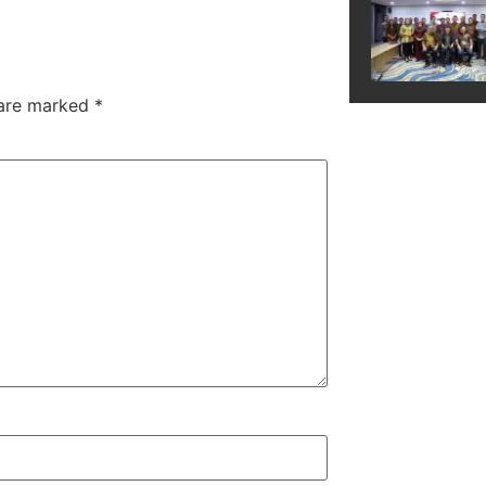
 are marked
*