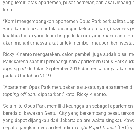
yang terdiri atas apartemen, pusat perbelanjaan asal Jepang 
lima.
“Kami mengembangkan apartemen Opus Park berkualitas Jep
yang kami tujukan untuk pasangan keluarga baru,
business p
kualitas hidup yang lebih tinggi di daerah yang masih asri. P
akan menarik masyarakat untuk membeli maupun berinvestasi”
Ricky Kinanto mengatakan, calon pembeli juga sudah bisa m
Park karena saat ini pembangunan apartemen Opus Park suda
topping off
di Bulan September 2018 dan rencananya akan m
pada akhir tahun 2019.
“Apartemen Opus Park merupakan satu-satunya apartemen di
topping off
baru dipasarkan,” kata Ricky Kinanto.
Selain itu Opus Park memiliki keunggulan sebagai aparteme
berada di kawasan Sentul City yang berkembang pesat, terkone
yang dapat dijangkau dari Jakarta dalam waktu singkat. Ka
cepat dijangkau dengan kehadiran
Light Rapid Transit
(LRT) y