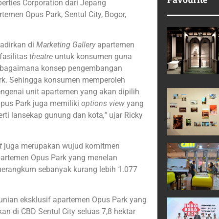
rties Corporation dari Jepang
temen Opus Park, Sentul City, Bogor,
adirkan di
Marketing Gallery
apartemen
asilitas
theatre
untuk konsumen guna
 bagaimana konsep pengembangan
rk. Sehingga konsumen memperoleh
genai unit apartemen yang akan dipilih
pus Park juga memiliki
options view
yang
erti lansekap gunung dan kota
,”
ujar Ricky
it
juga merupakan wujud komitmen
partemen Opus Park yang menelan
ng merangkum sebanyak kurang lebih 1.077
hunian eksklusif apartemen Opus Park yang
n di CBD Sentul City seluas 7,8 hektar