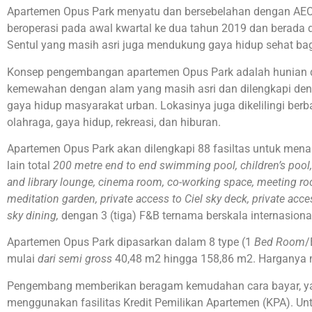
Apartemen Opus Park menyatu dan bersebelahan dengan AEO
beroperasi pada awal kwartal ke dua tahun 2019 dan berad
Sentul yang masih asri juga mendukung gaya hidup sehat ba
Konsep pengembangan apartemen Opus Park adalah hunian 
kemewahan dengan alam yang masih asri dan dilengkapi deng
gaya hidup masyarakat urban. Lokasinya juga dikelilingi berba
olahraga, gaya hidup, rekreasi, dan hiburan.
Apartemen Opus Park akan dilengkapi 88 fasiltas untuk me
lain total
200
metre
end to end
swimming pool, children’s pool, 
and library lounge, cinema room, co-working space, meeting ro
meditation garden, private access to Ciel sky deck, private acc
sky dining,
dengan 3 (tiga) F&B ternama berskala internasiona
Apartemen Opus Park dipasarkan dalam 8 type (1
Bed Room
/
mulai
dari semi gross
40,48 m2 hingga 158,86 m2. Harganya mu
Pengembang memberikan beragam kemudahan cara bayar, yakn
menggunakan fasilitas Kredit Pemilikan Apartemen (KPA). Un