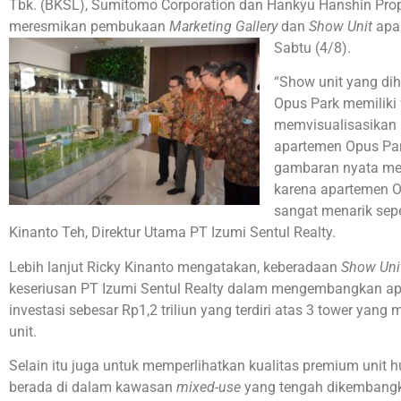
Tbk. (BKSL), Sumitomo Corporation dan Hankyu Hanshin Prope
meresmikan pembukaan
Marketing Gallery
dan
Show Unit
apar
Sabtu (4/8).
“Show unit yang dih
Opus Park memiliki f
memvisualisasikan
apartemen Opus Pa
gambaran nyata men
karena apartemen O
sangat menarik sep
Kinanto Teh, Direktur Utama PT Izumi Sentul Realty.
Lebih lanjut Ricky Kinanto mengatakan, keberadaan
Show
U
n
keseriusan PT Izumi Sentul Realty dalam mengembangkan a
investasi sebesar Rp1,2 triliun yang terdiri atas 3 tower ya
unit.
Selain itu juga untuk memperlihatkan kualitas premium unit 
berada di dalam kawasan
mixed-use
yang tengah dikembangka