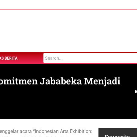
KS BERITA
 Komitmen Jababeka Menjadi
gelar acara “Indonesian Arts Exhibition:
Favourite