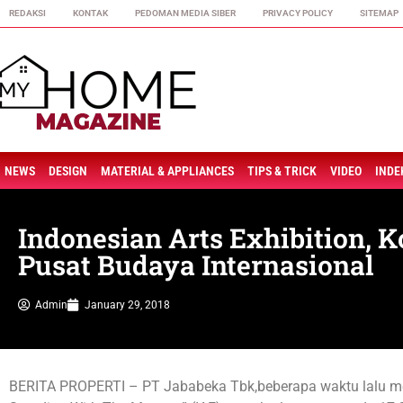
REDAKSI
KONTAK
PEDOMAN MEDIA SIBER
PRIVACY POLICY
SITEMAP
NEWS
DESIGN
MATERIAL & APPLIANCES
TIPS & TRICK
VIDEO
INDE
Indonesian Arts Exhibition,
Pusat Budaya Internasional
Admin
January 29, 2018
BERITA PROPERTI – PT Jababeka Tbk,beberapa waktu lalu meng