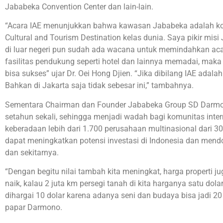
Jababeka Convention Center dan lain-lain.
“Acara IAE menunjukkan bahwa kawasan Jababeka adalah kot
Cultural and Tourism Destination kelas dunia. Saya pikir mis
di luar negeri pun sudah ada wacana untuk memindahkan acara
fasilitas pendukung seperti hotel dan lainnya memadai, maka a
bisa sukses” ujar Dr. Oei Hong Djien. “Jika dibilang IAE adala
Bahkan di Jakarta saja tidak sebesar ini,” tambahnya.
Sementara Chairman dan Founder Jababeka Group SD Darmon
setahun sekali, sehingga menjadi wadah bagi komunitas int
keberadaan lebih dari 1.700 perusahaan multinasional dari 
dapat meningkatkan potensi investasi di Indonesia dan mendo
dan sekitarnya.
“Dengan begitu nilai tambah kita meningkat, harga properti j
naik, kalau 2 juta km persegi tanah di kita harganya satu dolar 
dihargai 10 dolar karena adanya seni dan budaya bisa jadi 20 tr
papar Darmono.