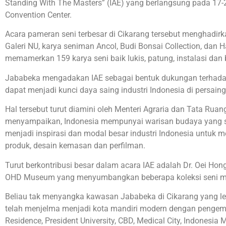
Standing With The Masters” (IAE) yang berlangsung pada 17-
Convention Center.
Acara pameran seni terbesar di Cikarang tersebut menghadir
Galeri NU, karya seniman Ancol, Budi Bonsai Collection, dan H
memamerkan 159 karya seni baik lukis, patung, instalasi dan 
Jababeka mengadakan IAE sebagai bentuk dukungan terhad
dapat menjadi kunci daya saing industri Indonesia di persaing
Hal tersebut turut diamini oleh Menteri Agraria dan Tata Rua
menyampaikan, Indonesia mempunyai warisan budaya yang s
menjadi inspirasi dan modal besar industri Indonesia untuk 
produk, desain kemasan dan perfilman.
Turut berkontribusi besar dalam acara IAE adalah Dr. Oei Hong 
OHD Museum yang menyumbangkan beberapa koleksi seni maes
Beliau tak menyangka kawasan Jababeka di Cikarang yang lek
telah menjelma menjadi kota mandiri modern dengan peng
Residence, President University, CBD, Medical City, Indonesia