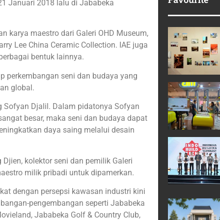
21 Januari 2018 lalu di Jababeka
kan karya maestro dari Galeri OHD Museum,
arry Lee China Ceramic Collection. IAE juga
berbagai bentuk lainnya.
ap perkembangan seni dan budaya yang
an global.
ng Sofyan Djalil. Dalam pidatonya Sofyan
angat besar, maka seni dan budaya dapat
meningkatkan daya saing melalui desain
Djien, kolektor seni dan pemilik Galeri
tro milik pribadi untuk dipamerkan.
at dengan persepsi kawasan industri kini
embangan-pengembangan seperti Jababeka
 Movieland, Jababeka Golf & Country Club,