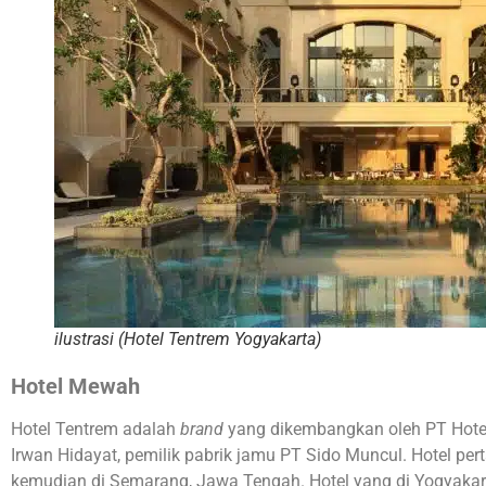
ilustrasi (Hotel Tentrem Yogyakarta)
Hotel Mewah
Hotel Tentrem adalah
brand
yang dikembangkan oleh PT Hotel
Irwan Hidayat, pemilik pabrik jamu PT Sido Muncul. Hotel per
kemudian di Semarang, Jawa Tengah. Hotel yang di Yogyaka