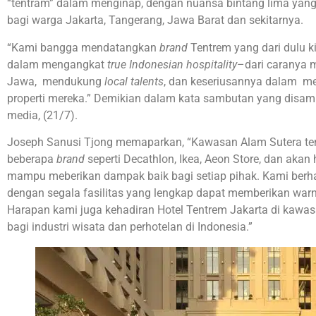
“tentram” dalam menginap, dengan nuansa bintang lima yang
bagi warga Jakarta, Tangerang, Jawa Barat dan sekitarnya.
“Kami bangga mendatangkan
brand
Tentrem yang dari dulu k
dalam mengangkat
true Indonesian hospitality
–dari caranya 
Jawa, mendukung
local talents
, dan keseriusannya dalam me
properti mereka.” Demikian dalam kata sambutan yang disampa
media, (21/7).
Joseph Sanusi Tjong memaparkan, “Kawasan Alam Sutera t
beberapa
brand
seperti Decathlon, Ikea, Aeon Store, dan akan 
mampu meberikan dampak baik bagi setiap pihak. Kami berha
dengan segala fasilitas yang lengkap dapat memberikan warn
Harapan kami juga kehadiran Hotel Tentrem Jakarta di kawas
bagi industri wisata dan perhotelan di Indonesia.”