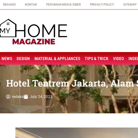
REDAKSI
KONTAK
PEDOMAN MEDIA SIBER
PRIVACY POLICY
SITEMAP
NEWS
DESIGN
MATERIAL & APPLIANCES
TIPS & TRICK
VIDEO
INDE
Hotel Tentrem Jakarta, Alam 
redaksi
July 24, 2023