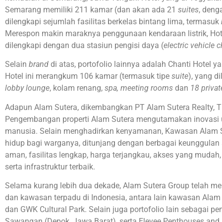
Semarang memiliki 211 kamar (dan akan ada 21
suites
, deng
dilengkapi sejumlah fasilitas berkelas bintang lima, termasuk
Merespon makin maraknya penggunaan kendaraan listrik, Hot
dilengkapi dengan dua stasiun pengisi daya (
electric vehicle 
Selain
brand
di atas, portofolio lainnya adalah Chanti Hotel 
Hotel ini merangkum 106 kamar (termasuk tipe
suite
), yang d
lobby lounge
, kolam renang,
spa, meeting rooms
dan
18 priva
Adapun Alam Sutera, dikembangkan PT Alam Sutera Realty, Tb
Pengembangan properti Alam Sutera mengutamakan inovasi u
manusia. Selain menghadirkan kenyamanan, Kawasan Alam
hidup bagi warganya, ditunjang dengan berbagai keunggulan 
aman, fasilitas lengkap, harga terjangkau, akses yang muda
serta infrastruktur terbaik.
Selama kurang lebih dua dekade, Alam Sutera Group telah m
dan kawasan terpadu di Indonesia, antara lain kawasan Alam 
dan GWK Cultural Park. Selain juga portofolio lain sebagai 
Sawangan (Depok, Jawa Barat), serta Elevee Penthouses and 