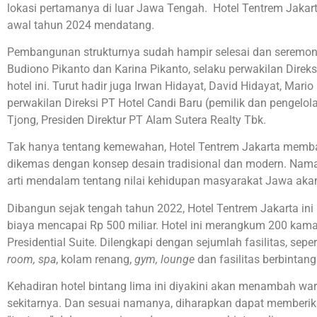
lokasi pertamanya di luar Jawa Tengah. Hotel Tentrem Jakart
awal tahun 2024 mendatang.
Pembangunan strukturnya sudah hampir selesai dan seremoni 
Budiono Pikanto dan Karina Pikanto, selaku perwakilan Dire
hotel ini. Turut hadir juga Irwan Hidayat, David Hidayat, Mari
perwakilan Direksi PT Hotel Candi Baru (pemilik dan pengelol
Tjong, Presiden Direktur PT Alam Sutera Realty Tbk.
Tak hanya tentang kemewahan, Hotel Tentrem Jakarta memba
dikemas dengan konsep desain tradisional dan modern. Na
arti mendalam tentang nilai kehidupan masyarakat Jawa aka
Dibangun sejak tengah tahun 2022, Hotel Tentrem Jakarta ini 
biaya mencapai Rp 500 miliar. Hotel ini merangkum 200 kamar
Presidential Suite. Dilengkapi dengan sejumlah fasilitas, seper
room, spa
, kolam renang,
gym, lounge
dan fasilitas berbintang
Kehadiran hotel bintang lima ini diyakini akan menambah war
sekitarnya. Dan sesuai namanya, diharapkan dapat memberi