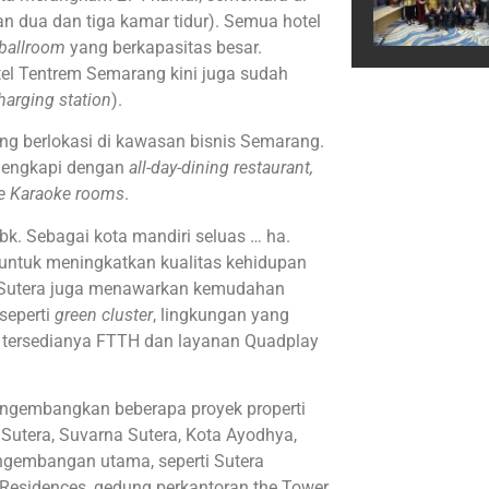
an dua dan tiga kamar tidur). Semua hotel
ballroom
yang berkapasitas besar.
el Tentrem Semarang kini juga sudah
charging station
).
yang berlokasi di kawasan bisnis Semarang.
ilengkapi dengan
all-day-dining restaurant,
te Karaoke rooms
.
k. Sebagai kota mandiri seluas … ha.
ntuk meningkatkan kualitas kehidupan
 Sutera juga menawarkan kemudahan
seperti
green cluster
, lingkungan yang
h, tersedianya FTTH dan layanan Quadplay
engembangkan beberapa proyek properti
Sutera, Suvarna Sutera, Kota Ayodhya,
pengembangan utama, seperti Sutera
Residences, gedung perkantoran the Tower