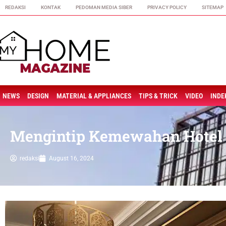
REDAKSI
KONTAK
PEDOMAN MEDIA SIBER
PRIVACY POLICY
SITEMAP
NEWS
DESIGN
MATERIAL & APPLIANCES
TIPS & TRICK
VIDEO
INDE
Mengintip Kemewahan Hotel B
redaksi
August 16, 2024