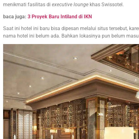
menikmati fasilitas di
executive lounge
khas Swissotel.
baca juga:
3 Proyek Baru Intiland di IKN
Saat ini hotel ini baru bisa dipesan melalui situs tersebut, ka
nama hotel ini belum ada. Bahkan lokasinya pun belum masuk