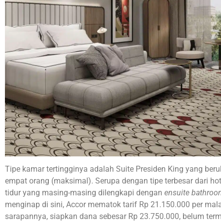
Tipe kamar tertingginya adalah Suite Presiden King yang be
empat orang (maksimal). Serupa dengan tipe terbesar dari hot
tidur yang masing-masing dilengkapi dengan
ensuite bathro
menginap di sini, Accor mematok tarif Rp 21.150.000 per mal
sarapannya, siapkan dana sebesar Rp 23.750.000, belum terma