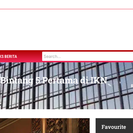
KS BERITA
intang 5 Pertama di IKN
Favourite