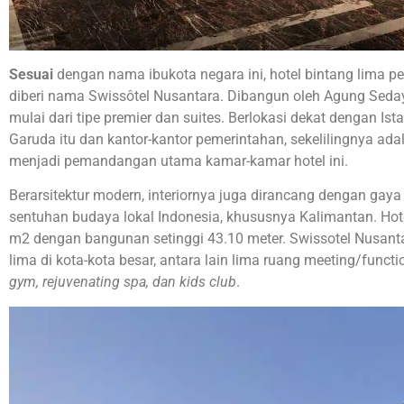
Sesuai
dengan nama ibukota negara ini, hotel bintang lima p
diberi nama Swissôtel Nusantara. Dibangun oleh Agung Seda
mulai dari tipe premier dan suites. Berlokasi dekat dengan I
Garuda itu dan kantor-kantor pemerintahan, sekelilingnya a
menjadi pemandangan utama kamar-kamar hotel ini.
Berarsitektur modern, interiornya juga dirancang dengan gay
sentuhan budaya lokal Indonesia, khususnya Kalimantan. Hote
m2 dengan bangunan setinggi 43.10 meter. Swissotel Nusantar
lima di kota-kota besar, antara lain lima ruang meeting/funct
gym, rejuvenating spa, dan kids club
.