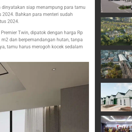
dah dinyatakan siap menampung para tamu
s 2024. Bahkan para menteri sudah
tus 2024.
i Premier Twin, dipatok dengan harga Rp
32 m2 dan berpemandangan hutan, tanpa
nya, tamu harus merogoh kocek sedalam