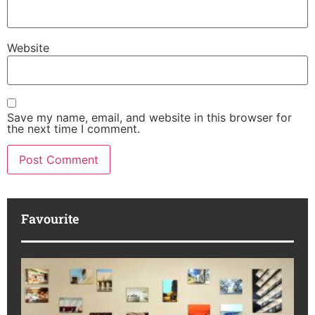
Website
Save my name, email, and website in this browser for
the next time I comment.
Favourite
M
R
da
ba
Ka