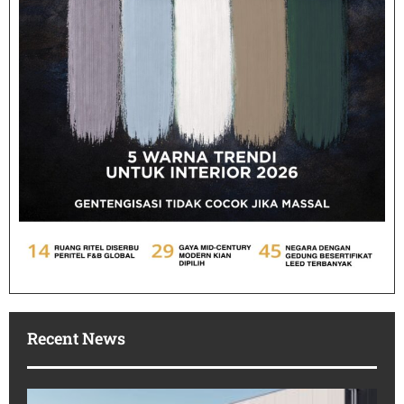
Recent News
Po