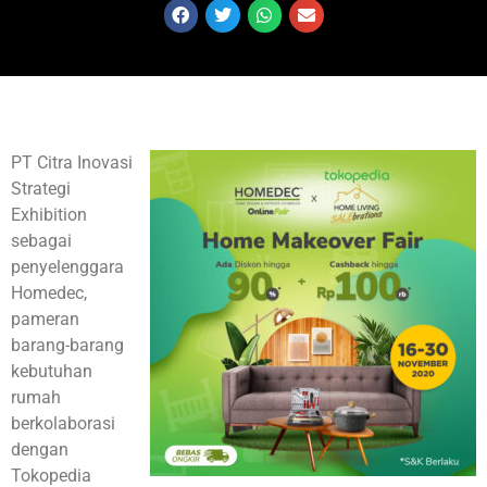
PT Citra Inovasi
Strategi
Exhibition
sebagai
penyelenggara
Homedec,
pameran
barang-barang
kebutuhan
rumah
berkolaborasi
dengan
Tokopedia