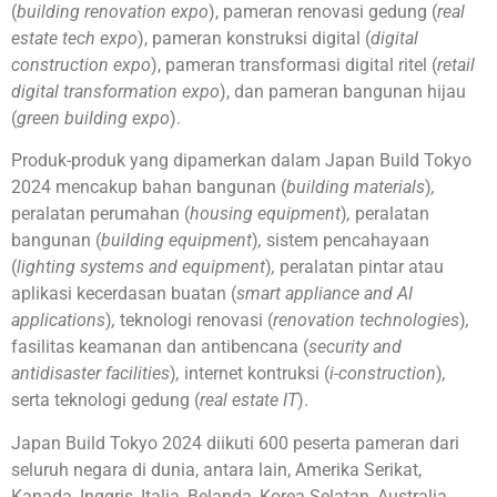
(
building renovation expo
), pameran renovasi gedung (
real
estate tech expo
), pameran konstruksi digital (
digital
construction expo
), pameran transformasi digital ritel (
retail
digital transformation expo
), dan pameran bangunan hijau
(
green building expo
).
Produk-produk yang dipamerkan dalam Japan Build Tokyo
2024 mencakup bahan bangunan (
building materials
)
,
peralatan perumahan (
housing equipment
)
,
peralatan
bangunan (
building equipment
)
,
sistem pencahayaan
(
lighting systems and equipment
)
,
peralatan pintar atau
aplikasi kecerdasan buatan (
smart appliance and AI
applications
)
,
teknologi renovasi (
renovation technologies
)
,
fasilitas keamanan dan antibencana (
security and
antidisaster facilities
)
,
internet kontruksi (
i-construction
)
,
serta teknologi gedung (
real estate IT
).
Japan Build Tokyo 2024 diikuti 600 peserta pameran dari
seluruh negara di dunia, antara lain, Amerika Serikat,
Kanada, Inggris, Italia, Belanda, Korea Selatan, Australia,