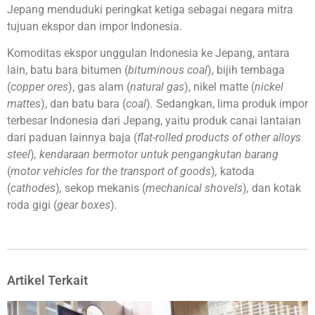
Jepang menduduki peringkat ketiga sebagai negara mitra
tujuan ekspor dan impor Indonesia.
Komoditas ekspor unggulan Indonesia ke Jepang, antara
lain, batu bara bitumen (
bituminous coal
), bijih tembaga
(
copper ores
), gas alam (
natural gas
), nikel matte (
nickel
mattes
), dan batu bara (
coal
)
.
Sedangkan, lima produk impor
terbesar Indonesia dari Jepang, yaitu produk canai lantaian
dari paduan lainnya baja (
flat-rolled products of other alloys
steel
)
, kendaraan bermotor untuk pengangkutan barang
(
motor vehicles for the transport of goods
)
,
katoda
(
cathodes
)
,
sekop mekanis (
mechanical shovels
)
,
dan kotak
roda gigi (
gear boxes
)
.
Artikel Terkait