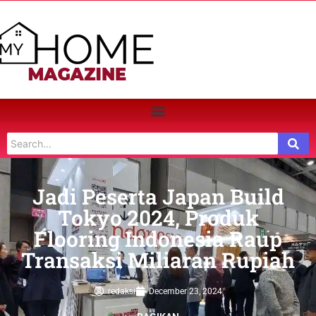
Jadi Peserta Japan Build
Tokyo 2024, Produk
Flooring Indonesia Raup
Transaksi Miliaran Rupiah
redaksi
December 23, 2024