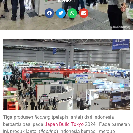
BAGIKAN
Tiga
produsen
flooring
(pelapis lantai) dari Indonesia
berpartisipasi pada
Japan Build Tokyo
2024. Pada pameran
ini, produk lantai (
flooring
) Indonesia berhasil meraup