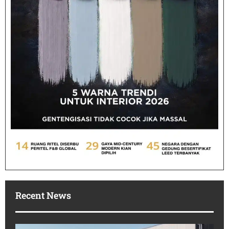
Recent News
Po