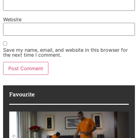
Website
Save my name, email, and website in this browser for
the next time I comment.
Favourite
bT
Se
La
In
Be