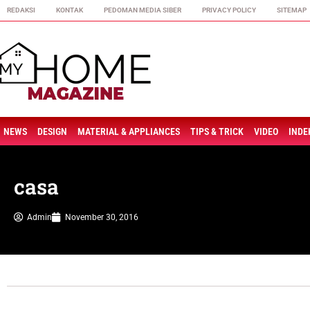
REDAKSI
KONTAK
PEDOMAN MEDIA SIBER
PRIVACY POLICY
SITEMAP
NEWS
DESIGN
MATERIAL & APPLIANCES
TIPS & TRICK
VIDEO
INDE
casa
Admin
November 30, 2016