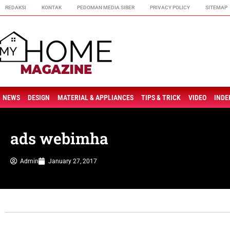
REDAKSI
KONTAK
PEDOMAN MEDIA SIBER
PRIVACY POLICY
SITEMAP
NEWS
DESIGN
MATERIAL & APPLIANCES
TIPS & TRICK
VIDEO
INDE
ads webimha
Admin
January 27, 2017