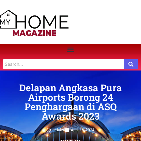
Delapan Angkasa Pura
Airports Borong 24
Penghargaan di ASQ
Awards 2023
redaksi
April 16, 2024