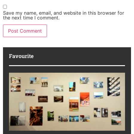
Save my name, email, and website in this browser for
the next time I comment.
Favourite
M
R
da
ba
Ka
No
di
to
16
July
202