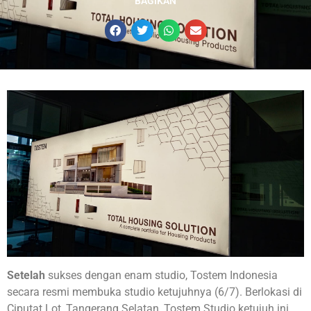
BAGIKAN
Setelah
sukses dengan enam studio, Tostem Indonesia
secara resmi membuka studio ketujuhnya (6/7). Berlokasi di
Ciputat Lot, Tangerang Selatan, Tostem Studio ketujuh ini