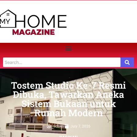
Tostem Studio Ke-7 Resmi
Dibuka, Tawarkan Aneka
Sistem Bukaan untuk
Rumah Modern
redaksi
July 7, 2026