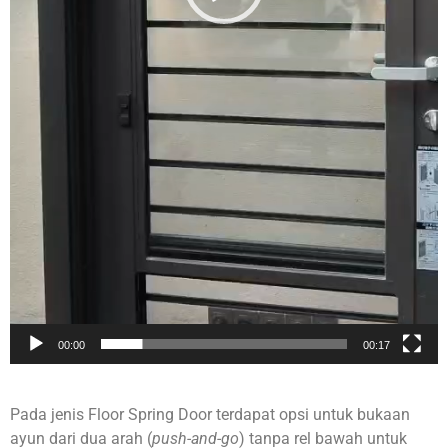
00:00
00:17
Pada jenis Floor Spring Door terdapat opsi untuk bukaan
ayun dari dua arah (
push-and-go
) tanpa rel bawah untuk