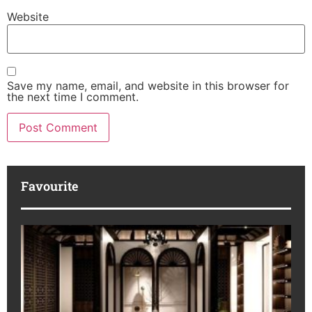
Website
Save my name, email, and website in this browser for
the next time I comment.
Favourite
K
Ha
Pr
IB
Ko
Ek
6 