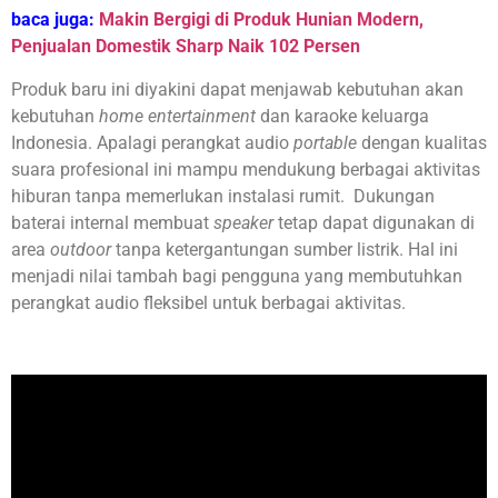
baca juga:
Makin Bergigi di Produk Hunian Modern,
Penjualan Domestik Sharp Naik 102 Persen
Produk baru ini diyakini dapat menjawab kebutuhan akan
kebutuhan
home entertainment
dan karaoke keluarga
Indonesia. Apalagi perangkat audio
portable
dengan kualitas
suara profesional ini mampu mendukung berbagai aktivitas
hiburan tanpa memerlukan instalasi rumit. Dukungan
baterai internal membuat
speaker
tetap dapat digunakan di
area
outdoor
tanpa ketergantungan sumber listrik. Hal ini
menjadi nilai tambah bagi pengguna yang membutuhkan
perangkat audio fleksibel untuk berbagai aktivitas.