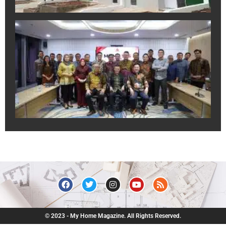
A
In
Sa
Ek
Pr
un
Du
Pr
Ju
R
July
© 2023 - My Home Magazine. All Rights Reserved.