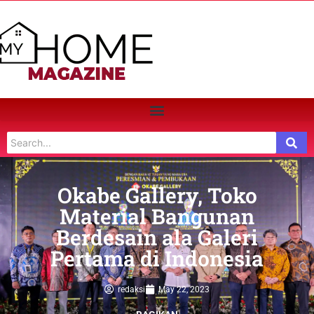
Okabe Gallery, Toko
Material Bangunan
Berdesain ala Galeri
Pertama di Indonesia
redaksi
May 22, 2023