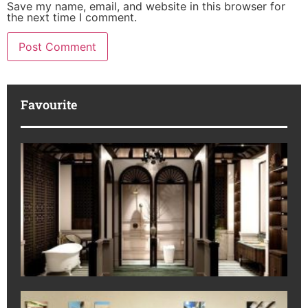
Save my name, email, and website in this browser for
the next time I comment.
Favourite
K
Ha
Pr
IB
Ko
Ek
6 
da
Co
Cr
July
M