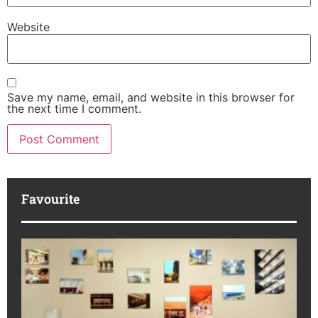
Website
Save my name, email, and website in this browser for
the next time I comment.
Favourite
M
R
da
ba
Ka
No