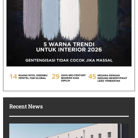
Recent News
Po
In
Ko