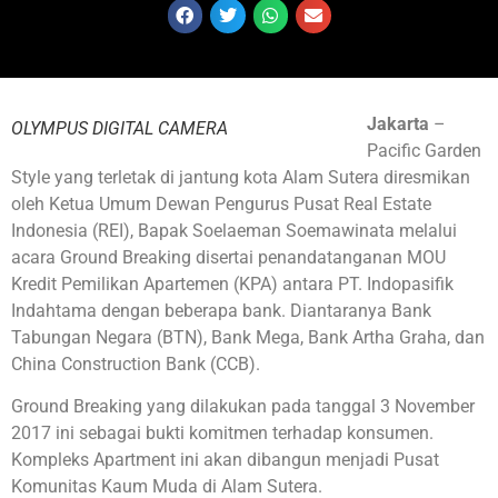
Jakarta
–
OLYMPUS DIGITAL CAMERA
Pacific Garden
Style yang terletak di jantung kota Alam Sutera diresmikan
oleh Ketua Umum Dewan Pengurus Pusat Real Estate
Indonesia (REI), Bapak Soelaeman Soemawinata melalui
acara Ground Breaking disertai penandatanganan MOU
Kredit Pemilikan Apartemen (KPA) antara PT. Indopasifik
Indahtama dengan beberapa bank. Diantaranya Bank
Tabungan Negara (BTN), Bank Mega, Bank Artha Graha, dan
China Construction Bank (CCB).
Ground Breaking yang dilakukan pada tanggal 3 November
2017 ini sebagai bukti komitmen terhadap konsumen.
Kompleks Apartment ini akan dibangun menjadi Pusat
Komunitas Kaum Muda di Alam Sutera.