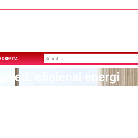
KS BERITA
cled. efisiensi energi