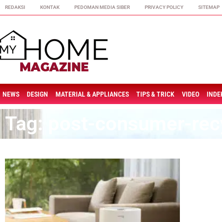
REDAKSI
KONTAK
PEDOMAN MEDIA SIBER
PRIVACY POLICY
SITEMAP
NEWS
DESIGN
MATERIAL & APPLIANCES
TIPS & TRICK
VIDEO
INDE
Tag: post-consumer-recy